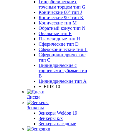
Гиперболические с
точеным торцом тип G
Конические 60° тип J
Конические 90° тип K
Конические тип M
Обратный конус тип N
Овальные тип E
Пламевидные тип H
Сферические тип D
Сфероконические тип L
Сфероцилиндрические
тип C
Цилиндрические с
торцевыми зубьями тип
B
Цилиндрические тип А
+ ЕЩЕ 10
Диски
Зенкеры
Зенкеры Weldon 19
Зенкеры к/х
Зенкеры насадные