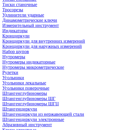
Тиски станочные
Тросорезы
Удлинители ударные
Динамометрические ключи
Измерительный инструмент
Индикаторы
Кронциркули
Кронциркули для внутренних измерений
Кронциркули для наружных измерений
Набор щупов
Нутромеры
Нутромеры индикаторные
Нутромеры микрометрические
Рулетки
Угольники
Угольники лекальные
Угольники поверочные
Штангенглубиномеры
Штангенглубиномеры ШГ
Штангенглубиномеры ШГЦ
Штангенциркули
Штангенциркули из нержавеющей стали
Штангенциркули электронные
Абразивный инструмент
Круги зачистные