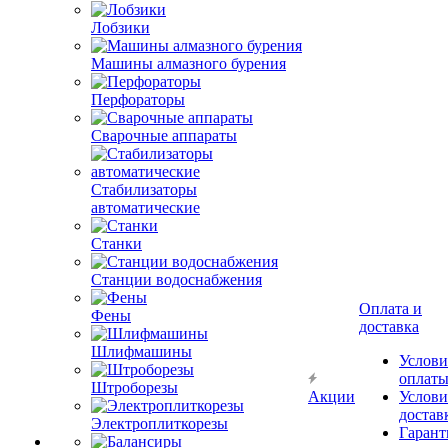
Лобзики
Машины алмазного бурения
Перфораторы
Сварочные аппараты
Стабилизаторы
автоматические
Станки
Станции водоснабжения
Оплата и
Фены
доставка
Шлифмашины
Услови
оплат
Штроборезы
Акции
Услови
достав
Электроплиткорезы
Гарант