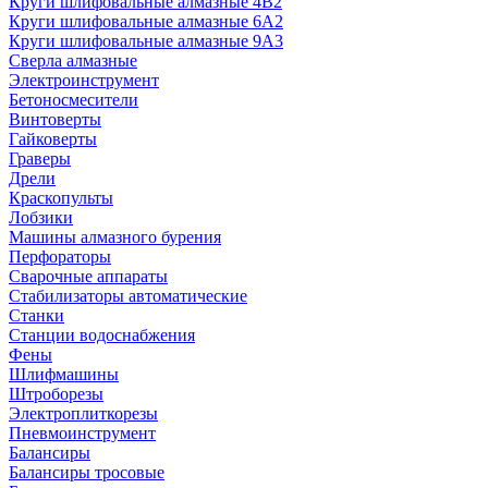
Круги шлифовальные алмазные 4В2
Круги шлифовальные алмазные 6A2
Круги шлифовальные алмазные 9А3
Сверла алмазные
Электроинструмент
Бетоносмесители
Винтоверты
Гайковерты
Граверы
Дрели
Краскопульты
Лобзики
Машины алмазного бурения
Перфораторы
Сварочные аппараты
Стабилизаторы автоматические
Станки
Станции водоснабжения
Фены
Шлифмашины
Штроборезы
Электроплиткорезы
Пневмоинструмент
Балансиры
Балансиры тросовые