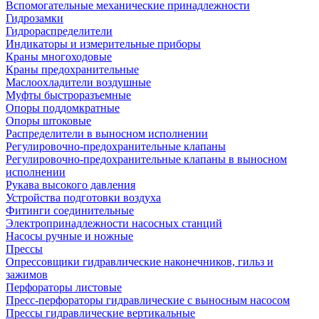
Вспомогательные механические принадлежности
Гидрозамки
Гидрораспределители
Индикаторы и измерительные приборы
Краны многоходовые
Краны предохранительные
Маслоохладители воздушные
Муфты быстроразъемные
Опоры поддомкратные
Опоры штоковые
Распределители в выносном исполнении
Регулировочно-предохранительные клапаны
Регулировочно-предохранительные клапаны в выносном
исполнении
Рукава высокого давления
Устройства подготовки воздуха
Фитинги соединительные
Электропринадлежности насосных станций
Насосы ручные и ножные
Прессы
Опрессовщики гидравлические наконечников, гильз и
зажимов
Перфораторы листовые
Пресс-перфораторы гидравлические с выносным насосом
Прессы гидравлические вертикальные