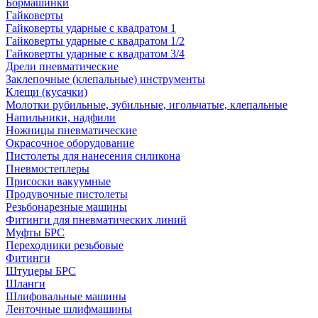
Бормашинки
Гайковерты
Гайковерты ударные с квадратом 1
Гайковерты ударные с квадратом 1/2
Гайковерты ударные с квадратом 3/4
Дрели пневматические
Заклепочные (клепальные) инструменты
Клещи (кусачки)
Молотки рубильные, зубильные, игольчатые, клепальные
Напильники, надфили
Ножницы пневматические
Окрасочное оборудование
Пистолеты для нанесения силикона
Пневмостеплеры
Присоски вакуумные
Продувочные пистолеты
Резьбонарезные машины
Фитинги для пневматических линий
Муфты БРС
Переходники резьбовые
Фитинги
Штуцеры БРС
Шланги
Шлифовальные машины
Ленточные шлифмашины