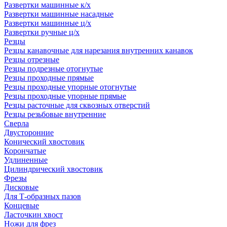
Развертки машинные к/х
Развертки машинные насадные
Развертки машинные ц/х
Развертки ручные ц/х
Резцы
Резцы канавочные для нарезания внутренних канавок
Резцы отрезные
Резцы подрезные отогнутые
Резцы проходные прямые
Резцы проходные упорные отогнутые
Резцы проходные упорные прямые
Резцы расточные для сквозных отверстий
Резцы резьбовые внутренние
Сверла
Двусторонние
Конический хвостовик
Корончатые
Удлиненные
Цилиндрический хвостовик
Фрезы
Дисковые
Для Т-образных пазов
Концевые
Ласточкин хвост
Ножи для фрез