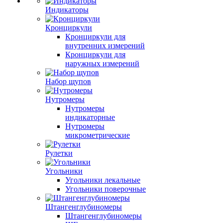
Индикаторы
Кронциркули
Кронциркули для
внутренних измерений
Кронциркули для
наружных измерений
Набор щупов
Нутромеры
Нутромеры
индикаторные
Нутромеры
микрометрические
Рулетки
Угольники
Угольники лекальные
Угольники поверочные
Штангенглубиномеры
Штангенглубиномеры