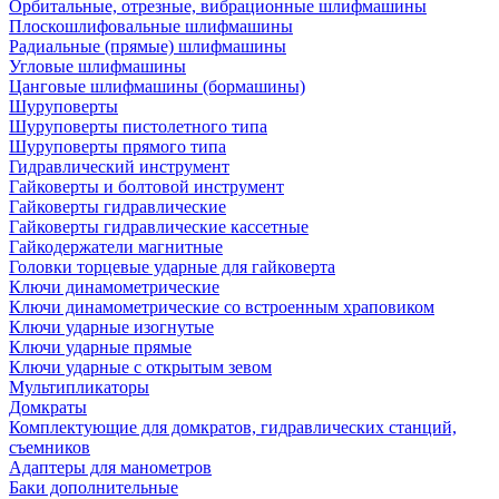
Орбитальные, отрезные, вибрационные шлифмашины
Плоскошлифовальные шлифмашины
Радиальные (прямые) шлифмашины
Угловые шлифмашины
Цанговые шлифмашины (бормашины)
Шуруповерты
Шуруповерты пистолетного типа
Шуруповерты прямого типа
Гидравлический инструмент
Гайковерты и болтовой инструмент
Гайковерты гидравлические
Гайковерты гидравлические кассетные
Гайкодержатели магнитные
Головки торцевые ударные для гайковерта
Ключи динамометрические
Ключи динамометрические со встроенным храповиком
Ключи ударные изогнутые
Ключи ударные прямые
Ключи ударные с открытым зевом
Мультипликаторы
Домкраты
Комплектующие для домкратов, гидравлических станций,
съемников
Адаптеры для манометров
Баки дополнительные