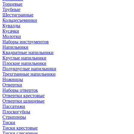
Торцевые
Трубные
Шестигранные
Кольцесъемники
Кувалды
Кусачки
Молотки
Наборы инструментов
Напильники
Квадратные напильники
Круглые напильники
Плоские напильники
Полукруглые напильники
Трехгранные напильники
Ножницы
Отвертки
Наборы отверток
Отвертки крестовые
Отвертки шлицевые
Пассатижи
Плоскогубцы
Стрипперы
Тиски
Тиски крестовые
Тиски слесарные