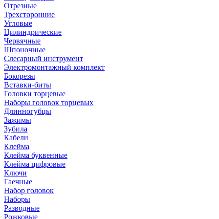
Отрезные
Трехсторонние
Угловые
Цилиндрические
Червячные
Шпоночные
Слесарный инструмент
Электромонтажный комплект
Бокорезы
Вставки-биты
Головки торцевые
Наборы головок торцевых
Длинногубцы
Зажимы
Зубила
Кабели
Клейма
Клейма буквенные
Клейма цифровые
Ключи
Гаечные
Набор головок
Наборы
Разводные
Рожковые