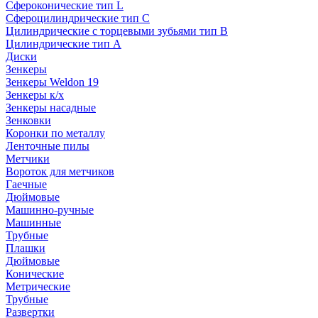
Сфероконические тип L
Сфероцилиндрические тип C
Цилиндрические с торцевыми зубьями тип B
Цилиндрические тип А
Диски
Зенкеры
Зенкеры Weldon 19
Зенкеры к/х
Зенкеры насадные
Зенковки
Коронки по металлу
Ленточные пилы
Метчики
Вороток для метчиков
Гаечные
Дюймовые
Машинно-ручные
Машинные
Трубные
Плашки
Дюймовые
Конические
Метрические
Трубные
Развертки