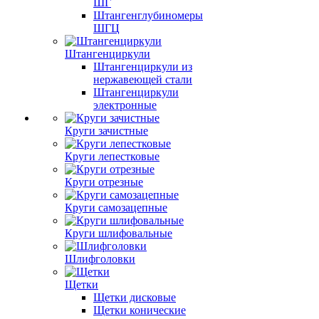
ШГ
Штангенглубиномеры
ШГЦ
Штангенциркули
Штангенциркули из
нержавеющей стали
Штангенциркули
электронные
Круги зачистные
Круги лепестковые
Круги отрезные
Круги самозацепные
Круги шлифовальные
Шлифголовки
Щетки
Щетки дисковые
Щетки конические