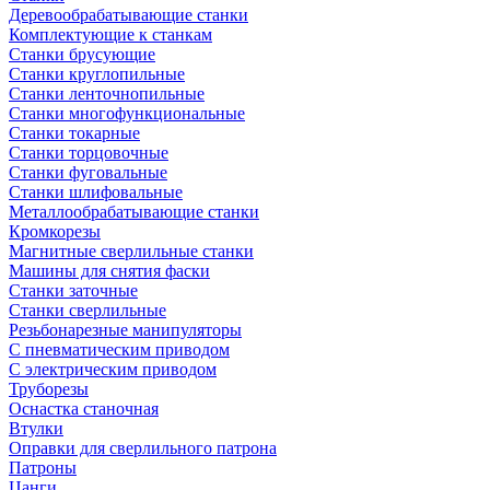
Деревообрабатывающие станки
Комплектующие к станкам
Станки брусующие
Станки круглопильные
Станки ленточнопильные
Станки многофункциональные
Станки токарные
Станки торцовочные
Станки фуговальные
Станки шлифовальные
Металлообрабатывающие станки
Кромкорезы
Магнитные сверлильные станки
Машины для снятия фаски
Станки заточные
Станки сверлильные
Резьбонарезные манипуляторы
С пневматическим приводом
С электрическим приводом
Труборезы
Оснастка станочная
Втулки
Оправки для сверлильного патрона
Патроны
Цанги