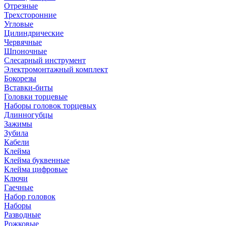
Отрезные
Трехсторонние
Угловые
Цилиндрические
Червячные
Шпоночные
Слесарный инструмент
Электромонтажный комплект
Бокорезы
Вставки-биты
Головки торцевые
Наборы головок торцевых
Длинногубцы
Зажимы
Зубила
Кабели
Клейма
Клейма буквенные
Клейма цифровые
Ключи
Гаечные
Набор головок
Наборы
Разводные
Рожковые