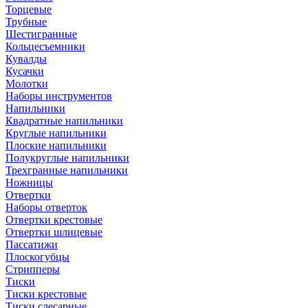
Торцевые
Трубные
Шестигранные
Кольцесъемники
Кувалды
Кусачки
Молотки
Наборы инструментов
Напильники
Квадратные напильники
Круглые напильники
Плоские напильники
Полукруглые напильники
Трехгранные напильники
Ножницы
Отвертки
Наборы отверток
Отвертки крестовые
Отвертки шлицевые
Пассатижи
Плоскогубцы
Стрипперы
Тиски
Тиски крестовые
Тиски слесарные