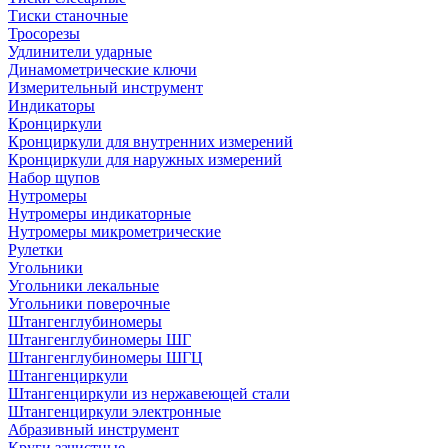
Тиски станочные
Тросорезы
Удлинители ударные
Динамометрические ключи
Измерительный инструмент
Индикаторы
Кронциркули
Кронциркули для внутренних измерений
Кронциркули для наружных измерений
Набор щупов
Нутромеры
Нутромеры индикаторные
Нутромеры микрометрические
Рулетки
Угольники
Угольники лекальные
Угольники поверочные
Штангенглубиномеры
Штангенглубиномеры ШГ
Штангенглубиномеры ШГЦ
Штангенциркули
Штангенциркули из нержавеющей стали
Штангенциркули электронные
Абразивный инструмент
Круги зачистные