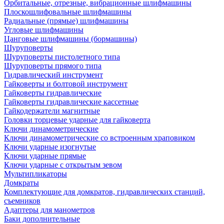
Орбитальные, отрезные, вибрационные шлифмашины
Плоскошлифовальные шлифмашины
Радиальные (прямые) шлифмашины
Угловые шлифмашины
Цанговые шлифмашины (бормашины)
Шуруповерты
Шуруповерты пистолетного типа
Шуруповерты прямого типа
Гидравлический инструмент
Гайковерты и болтовой инструмент
Гайковерты гидравлические
Гайковерты гидравлические кассетные
Гайкодержатели магнитные
Головки торцевые ударные для гайковерта
Ключи динамометрические
Ключи динамометрические со встроенным храповиком
Ключи ударные изогнутые
Ключи ударные прямые
Ключи ударные с открытым зевом
Мультипликаторы
Домкраты
Комплектующие для домкратов, гидравлических станций,
съемников
Адаптеры для манометров
Баки дополнительные