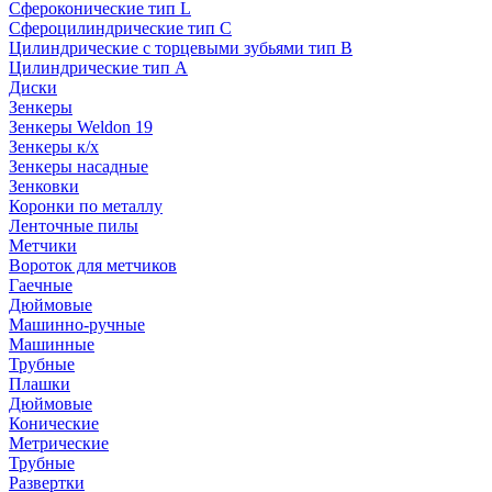
Сфероконические тип L
Сфероцилиндрические тип C
Цилиндрические с торцевыми зубьями тип B
Цилиндрические тип А
Диски
Зенкеры
Зенкеры Weldon 19
Зенкеры к/х
Зенкеры насадные
Зенковки
Коронки по металлу
Ленточные пилы
Метчики
Вороток для метчиков
Гаечные
Дюймовые
Машинно-ручные
Машинные
Трубные
Плашки
Дюймовые
Конические
Метрические
Трубные
Развертки