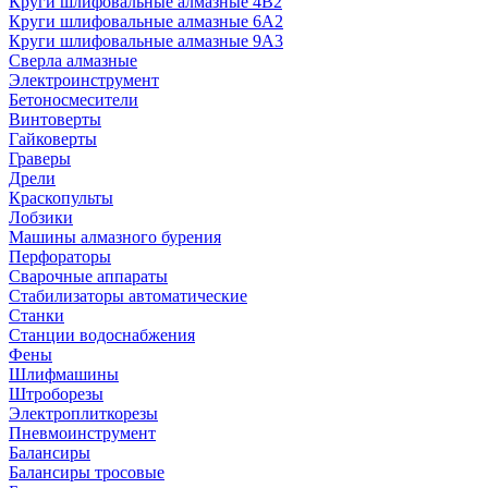
Круги шлифовальные алмазные 4В2
Круги шлифовальные алмазные 6A2
Круги шлифовальные алмазные 9А3
Сверла алмазные
Электроинструмент
Бетоносмесители
Винтоверты
Гайковерты
Граверы
Дрели
Краскопульты
Лобзики
Машины алмазного бурения
Перфораторы
Сварочные аппараты
Стабилизаторы автоматические
Станки
Станции водоснабжения
Фены
Шлифмашины
Штроборезы
Электроплиткорезы
Пневмоинструмент
Балансиры
Балансиры тросовые