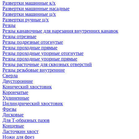
Развертки машинные к/х
Развертки машинные насадные
Развертки машинные ц/х
Развертки ручные ц/х
Резцы
Резцы канавочные для нарезания внутренних канавок
Резцы отрезные
Резцы подрезные отогнутые
Резцы проходные прямые
Резцы проходные упорные отогнутые
Резцы проходные упорные прямые
Резцы расточные для сквозных отверстий
Резцы резьбовые внутренние
Сверла
Двусторонние
Конический хвостовик
Корончатые
Удлиненные
Цилиндрический хвостовик
Фрезы
Дисковые
Для Т-образных пазов
Концевые
Ласточкин хвост
Ножи для фрез