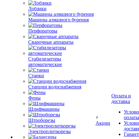
Лобзики
Машины алмазного бурения
Перфораторы
Сварочные аппараты
Стабилизаторы
автоматические
Станки
Станции водоснабжения
Оплата и
Фены
доставка
Шлифмашины
Услови
оплат
Штроборезы
Акции
Услови
достав
Электроплиткорезы
Гарант