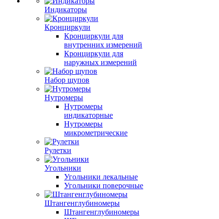
Индикаторы
Кронциркули
Кронциркули для
внутренних измерений
Кронциркули для
наружных измерений
Набор щупов
Нутромеры
Нутромеры
индикаторные
Нутромеры
микрометрические
Рулетки
Угольники
Угольники лекальные
Угольники поверочные
Штангенглубиномеры
Штангенглубиномеры