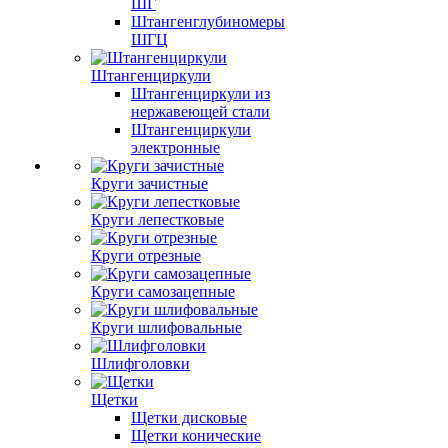
ШГ
Штангенглубиномеры
ШГЦ
Штангенциркули
Штангенциркули из
нержавеющей стали
Штангенциркули
электронные
Круги зачистные
Круги лепестковые
Круги отрезные
Круги самозацепные
Круги шлифовальные
Шлифголовки
Щетки
Щетки дисковые
Щетки конические