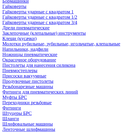
Бормашинки
Гайковерты
Гайковерты ударные с квадратом 1
Гайковерты ударные с квадратом 1/2
Гайковерты ударные с квадратом 3/4
Дрели пневматические
Заклепочные (клепальные) инструменты
Клещи (кусачки)
Молотки рубильные, зубильные, игольчатые, клепальные
Напильники, надфили
Ножницы пневматические
Окрасочное оборудование
Пистолеты для нанесения силикона
Пневмостеплеры
Присоски вакуумные
Продувочные пистолеты
Резьбонарезные машины
Фитинги для пневматических линий
Муфты БРС
Переходники резьбовые
Фитинги
Штуцеры БРС
Шланги
Шлифовальные машины
Ленточные шлифмашины