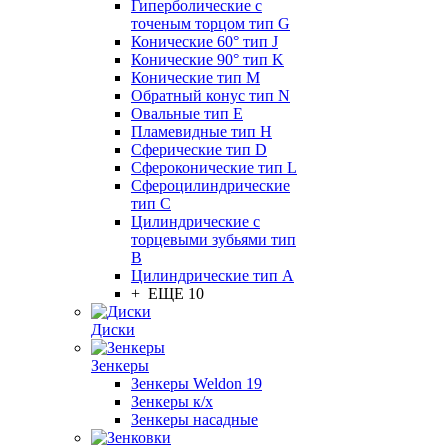
Гиперболические с
точеным торцом тип G
Конические 60° тип J
Конические 90° тип K
Конические тип M
Обратный конус тип N
Овальные тип E
Пламевидные тип H
Сферические тип D
Сфероконические тип L
Сфероцилиндрические
тип C
Цилиндрические с
торцевыми зубьями тип
B
Цилиндрические тип А
+ ЕЩЕ 10
Диски
Зенкеры
Зенкеры Weldon 19
Зенкеры к/х
Зенкеры насадные