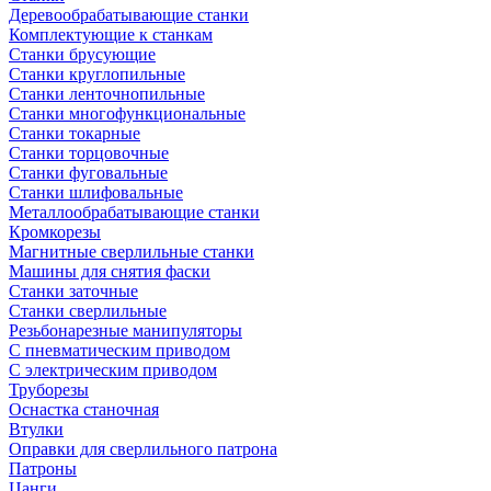
Деревообрабатывающие станки
Комплектующие к станкам
Станки брусующие
Станки круглопильные
Станки ленточнопильные
Станки многофункциональные
Станки токарные
Станки торцовочные
Станки фуговальные
Станки шлифовальные
Металлообрабатывающие станки
Кромкорезы
Магнитные сверлильные станки
Машины для снятия фаски
Станки заточные
Станки сверлильные
Резьбонарезные манипуляторы
С пневматическим приводом
С электрическим приводом
Труборезы
Оснастка станочная
Втулки
Оправки для сверлильного патрона
Патроны
Цанги