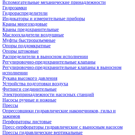
Вспомогательные механические принадлежности
Гидрозамки
Гидрораспределители
Индикаторы и измерительные приборы
Краны многоходовые
Краны предохранительные
Маслоохладители воздушные
Муфты быстроразъемные
Опоры поддомкратные
Опоры штоковые
Распределители в выносном исполнении
Регулировочно-предохранительные клапаны
Регулировочно-предохранительные клапаны в выносном
исполнении
Рукава высокого давления
Устройства подготовки воздуха
Фитинги соединительные
Электропринадлежности насосных станций
Насосы ручные и ножные
Прессы
Опрессовщики гидравлические наконечников, гильз и
зажимов
Перфораторы листовые
Пресс-перфораторы гидравлические с выносным насосом
Прессы гидравлические вертикальные