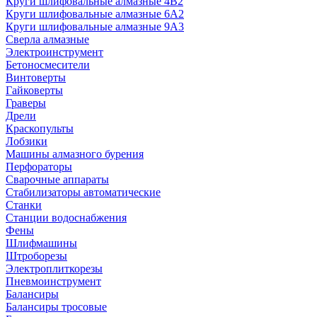
Круги шлифовальные алмазные 4В2
Круги шлифовальные алмазные 6A2
Круги шлифовальные алмазные 9А3
Сверла алмазные
Электроинструмент
Бетоносмесители
Винтоверты
Гайковерты
Граверы
Дрели
Краскопульты
Лобзики
Машины алмазного бурения
Перфораторы
Сварочные аппараты
Стабилизаторы автоматические
Станки
Станции водоснабжения
Фены
Шлифмашины
Штроборезы
Электроплиткорезы
Пневмоинструмент
Балансиры
Балансиры тросовые