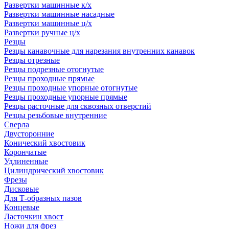
Развертки машинные к/х
Развертки машинные насадные
Развертки машинные ц/х
Развертки ручные ц/х
Резцы
Резцы канавочные для нарезания внутренних канавок
Резцы отрезные
Резцы подрезные отогнутые
Резцы проходные прямые
Резцы проходные упорные отогнутые
Резцы проходные упорные прямые
Резцы расточные для сквозных отверстий
Резцы резьбовые внутренние
Сверла
Двусторонние
Конический хвостовик
Корончатые
Удлиненные
Цилиндрический хвостовик
Фрезы
Дисковые
Для Т-образных пазов
Концевые
Ласточкин хвост
Ножи для фрез