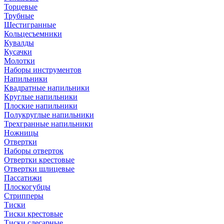
Торцевые
Трубные
Шестигранные
Кольцесъемники
Кувалды
Кусачки
Молотки
Наборы инструментов
Напильники
Квадратные напильники
Круглые напильники
Плоские напильники
Полукруглые напильники
Трехгранные напильники
Ножницы
Отвертки
Наборы отверток
Отвертки крестовые
Отвертки шлицевые
Пассатижи
Плоскогубцы
Стрипперы
Тиски
Тиски крестовые
Тиски слесарные