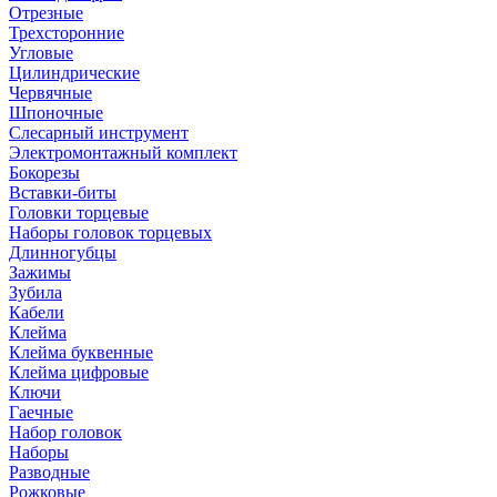
Отрезные
Трехсторонние
Угловые
Цилиндрические
Червячные
Шпоночные
Слесарный инструмент
Электромонтажный комплект
Бокорезы
Вставки-биты
Головки торцевые
Наборы головок торцевых
Длинногубцы
Зажимы
Зубила
Кабели
Клейма
Клейма буквенные
Клейма цифровые
Ключи
Гаечные
Набор головок
Наборы
Разводные
Рожковые