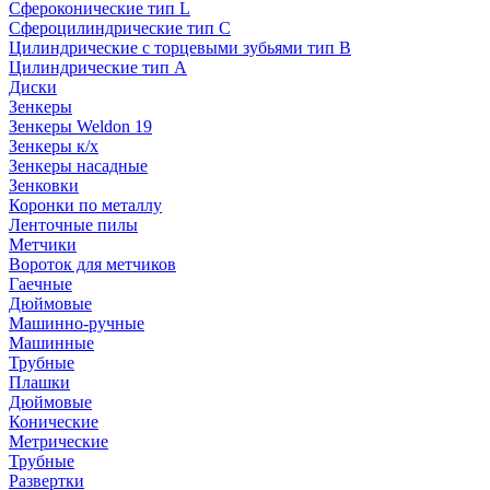
Сфероконические тип L
Сфероцилиндрические тип C
Цилиндрические с торцевыми зубьями тип B
Цилиндрические тип А
Диски
Зенкеры
Зенкеры Weldon 19
Зенкеры к/х
Зенкеры насадные
Зенковки
Коронки по металлу
Ленточные пилы
Метчики
Вороток для метчиков
Гаечные
Дюймовые
Машинно-ручные
Машинные
Трубные
Плашки
Дюймовые
Конические
Метрические
Трубные
Развертки