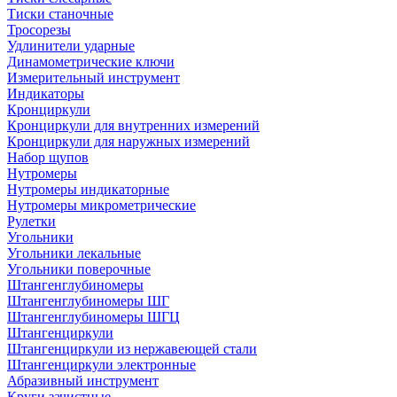
Тиски станочные
Тросорезы
Удлинители ударные
Динамометрические ключи
Измерительный инструмент
Индикаторы
Кронциркули
Кронциркули для внутренних измерений
Кронциркули для наружных измерений
Набор щупов
Нутромеры
Нутромеры индикаторные
Нутромеры микрометрические
Рулетки
Угольники
Угольники лекальные
Угольники поверочные
Штангенглубиномеры
Штангенглубиномеры ШГ
Штангенглубиномеры ШГЦ
Штангенциркули
Штангенциркули из нержавеющей стали
Штангенциркули электронные
Абразивный инструмент
Круги зачистные