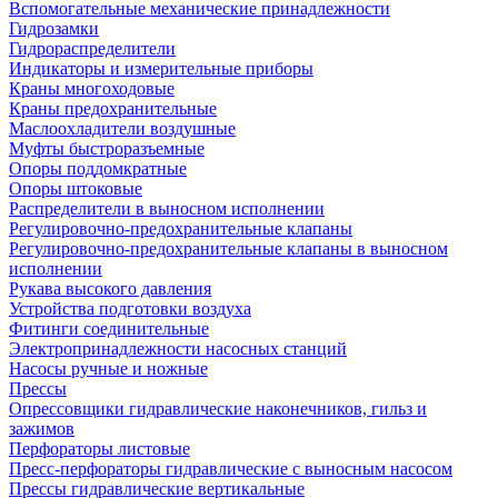
Вспомогательные механические принадлежности
Гидрозамки
Гидрораспределители
Индикаторы и измерительные приборы
Краны многоходовые
Краны предохранительные
Маслоохладители воздушные
Муфты быстроразъемные
Опоры поддомкратные
Опоры штоковые
Распределители в выносном исполнении
Регулировочно-предохранительные клапаны
Регулировочно-предохранительные клапаны в выносном
исполнении
Рукава высокого давления
Устройства подготовки воздуха
Фитинги соединительные
Электропринадлежности насосных станций
Насосы ручные и ножные
Прессы
Опрессовщики гидравлические наконечников, гильз и
зажимов
Перфораторы листовые
Пресс-перфораторы гидравлические с выносным насосом
Прессы гидравлические вертикальные