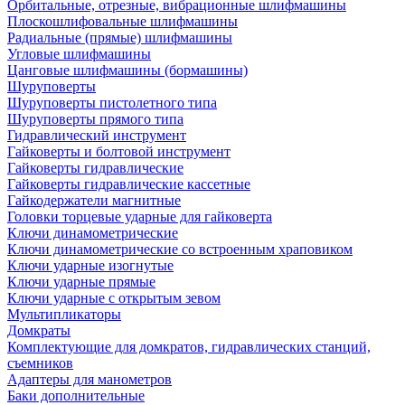
Орбитальные, отрезные, вибрационные шлифмашины
Плоскошлифовальные шлифмашины
Радиальные (прямые) шлифмашины
Угловые шлифмашины
Цанговые шлифмашины (бормашины)
Шуруповерты
Шуруповерты пистолетного типа
Шуруповерты прямого типа
Гидравлический инструмент
Гайковерты и болтовой инструмент
Гайковерты гидравлические
Гайковерты гидравлические кассетные
Гайкодержатели магнитные
Головки торцевые ударные для гайковерта
Ключи динамометрические
Ключи динамометрические со встроенным храповиком
Ключи ударные изогнутые
Ключи ударные прямые
Ключи ударные с открытым зевом
Мультипликаторы
Домкраты
Комплектующие для домкратов, гидравлических станций,
съемников
Адаптеры для манометров
Баки дополнительные