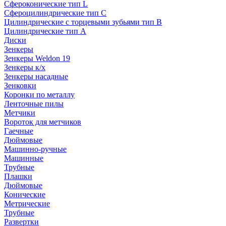
Сфероконические тип L
Сфероцилиндрические тип C
Цилиндрические с торцевыми зубьями тип B
Цилиндрические тип А
Диски
Зенкеры
Зенкеры Weldon 19
Зенкеры к/х
Зенкеры насадные
Зенковки
Коронки по металлу
Ленточные пилы
Метчики
Вороток для метчиков
Гаечные
Дюймовые
Машинно-ручные
Машинные
Трубные
Плашки
Дюймовые
Конические
Метрические
Трубные
Развертки