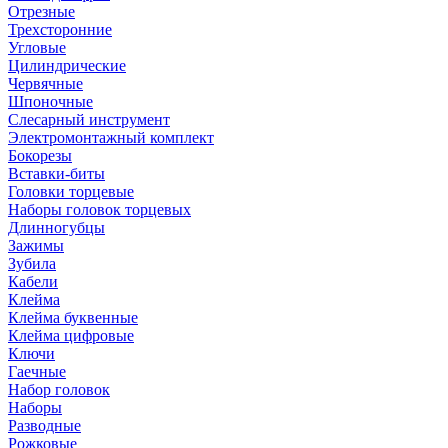
Отрезные
Трехсторонние
Угловые
Цилиндрические
Червячные
Шпоночные
Слесарный инструмент
Электромонтажный комплект
Бокорезы
Вставки-биты
Головки торцевые
Наборы головок торцевых
Длинногубцы
Зажимы
Зубила
Кабели
Клейма
Клейма буквенные
Клейма цифровые
Ключи
Гаечные
Набор головок
Наборы
Разводные
Рожковые