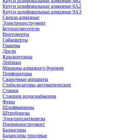
Круги шлифовальные алмазные 4В2
Круги шлифовальные алмазные 6A2
Круги шлифовальные алмазные 9А3
Сверла алмазные
Электроинструмент
Бетоносмесители
Винтоверты
Гайковерты
Граверы
Дрели
Краскопульты
Лобзики
Машины алмазного бурения
Перфораторы
Сварочные аппараты
Стабилизаторы автоматические
Станки
Станции водоснабжения
Фены
Шлифмашины
Штроборезы
Электроплиткорезы
Пневмоинструмент
Балансиры
Балансиры тросовые