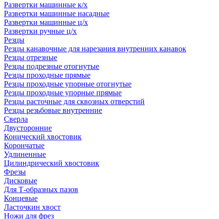
Развертки машинные к/х
Развертки машинные насадные
Развертки машинные ц/х
Развертки ручные ц/х
Резцы
Резцы канавочные для нарезания внутренних канавок
Резцы отрезные
Резцы подрезные отогнутые
Резцы проходные прямые
Резцы проходные упорные отогнутые
Резцы проходные упорные прямые
Резцы расточные для сквозных отверстий
Резцы резьбовые внутренние
Сверла
Двусторонние
Конический хвостовик
Корончатые
Удлиненные
Цилиндрический хвостовик
Фрезы
Дисковые
Для Т-образных пазов
Концевые
Ласточкин хвост
Ножи для фрез