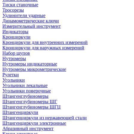
Тиски станочные
Тросорезы
Удлинители ударные
Динамометрические ключи
Измерительный инструмент
Индикаторы
Кронциркули
Кронциркули для внутренних измерений
Кронциркули для наружных измерений
Набор щупов
Нутромеры
Нутромеры индикаторные
Нутромеры микрометрические
Рулетки
Угольники
Угольники лекальные
Угольники поверочные
Штангенглубиномеры
Штангенглубиномеры ШГ
Штангенглубиномеры ШГЦ
Штангенциркули
Штангенциркули из нержавеющей стали
Штангенциркули электронные
Абразивный инструмент
Круги зачистные