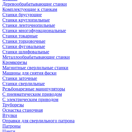
Деревообрабатывающие станки
Комплектующие к станкам
Станки брусующие
Станки круглопильные
Станки ленточнопильные
Станки многофункциональные
Станки токарные
Станки торцовочные
Станки фуговальные
Станки шлифовальные
Металлообрабатывающие станки
Кромкорезы
Магнитные сверлильные станки
Машины для снятия фаски
Станки заточные
Станки сверлильные
Резьбонарезные манипуляторы
С пневматическим приводом
С электрическим приводом
Труборезы
Оснастка станочная
Втулки
Оправки для сверлильного патрона
Патроны
Цанги