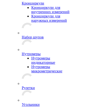
Кронциркули
Кронциркули для
внутренних измерений
Кронциркули для
наружных измерений
Набор щупов
Нутромеры
Нутромеры
индикаторные
Нутромеры
микрометрические
Рулетки
Угольники