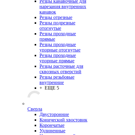
Резцы канавочные для
нарезания внутренних
канавок
Резцы отрезные
Резцы подрезные
отогнутые
Резцы проходные
прямые
Резцы проходные
упорные отогнутые
Резцы проходные
упорные прямые
Резцы расточные для
сквозных отверстий
Резцы резьбовые
внутренние
+ ЕЩЕ 5
Сверла
Двусторонние
Конический хвостовик
Корончатые
Удлиненные