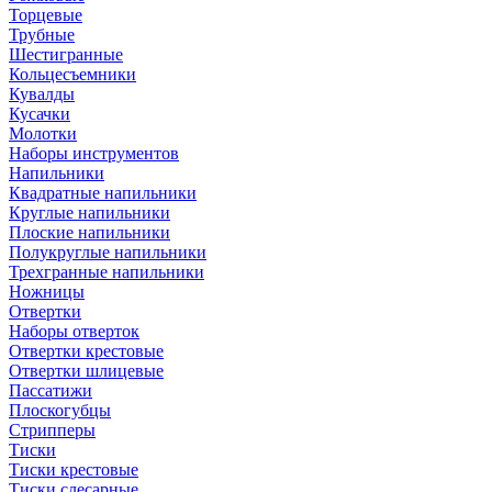
Торцевые
Трубные
Шестигранные
Кольцесъемники
Кувалды
Кусачки
Молотки
Наборы инструментов
Напильники
Квадратные напильники
Круглые напильники
Плоские напильники
Полукруглые напильники
Трехгранные напильники
Ножницы
Отвертки
Наборы отверток
Отвертки крестовые
Отвертки шлицевые
Пассатижи
Плоскогубцы
Стрипперы
Тиски
Тиски крестовые
Тиски слесарные