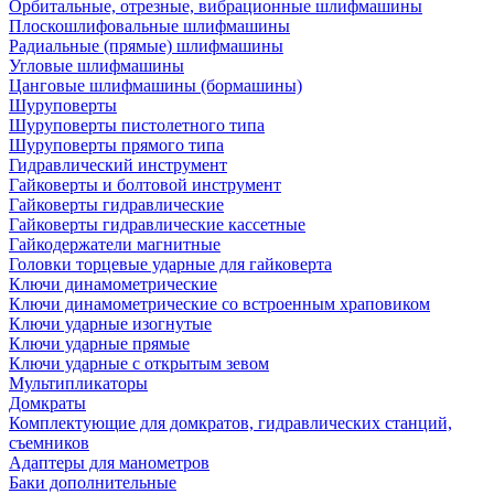
Орбитальные, отрезные, вибрационные шлифмашины
Плоскошлифовальные шлифмашины
Радиальные (прямые) шлифмашины
Угловые шлифмашины
Цанговые шлифмашины (бормашины)
Шуруповерты
Шуруповерты пистолетного типа
Шуруповерты прямого типа
Гидравлический инструмент
Гайковерты и болтовой инструмент
Гайковерты гидравлические
Гайковерты гидравлические кассетные
Гайкодержатели магнитные
Головки торцевые ударные для гайковерта
Ключи динамометрические
Ключи динамометрические со встроенным храповиком
Ключи ударные изогнутые
Ключи ударные прямые
Ключи ударные с открытым зевом
Мультипликаторы
Домкраты
Комплектующие для домкратов, гидравлических станций,
съемников
Адаптеры для манометров
Баки дополнительные