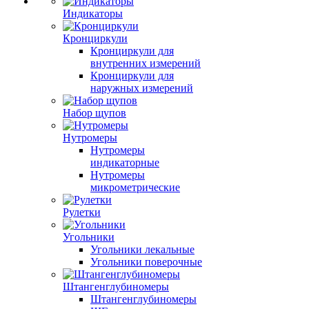
Индикаторы
Кронциркули
Кронциркули для
внутренних измерений
Кронциркули для
наружных измерений
Набор щупов
Нутромеры
Нутромеры
индикаторные
Нутромеры
микрометрические
Рулетки
Угольники
Угольники лекальные
Угольники поверочные
Штангенглубиномеры
Штангенглубиномеры