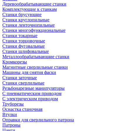
Деревообрабатывающие станки
Комплектующие к станкам
Станки брусующие
Станки круглопильные
Станки ленточнопильные
Станки многофункциональные
Станки токарные
Станки торцовочные
Станки фуговальные
Станки шлифовальные
Металлообрабатывающие станки
Кромкорезы
Магнитные сверлильные станки
Машины для снятия фаски
Станки заточные
Станки сверлильные
Резьбонарезные манипуляторы
С пневматическим приводом
С электрическим приводом
Труборезы
Оснастка станочная
Втулки
Оправки для сверлильного патрона
Патроны
Цанги