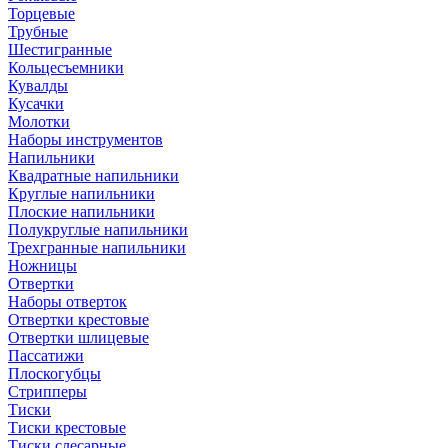
Торцевые
Трубные
Шестигранные
Кольцесъемники
Кувалды
Кусачки
Молотки
Наборы инструментов
Напильники
Квадратные напильники
Круглые напильники
Плоские напильники
Полукруглые напильники
Трехгранные напильники
Ножницы
Отвертки
Наборы отверток
Отвертки крестовые
Отвертки шлицевые
Пассатижи
Плоскогубцы
Стрипперы
Тиски
Тиски крестовые
Тиски слесарные