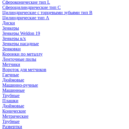
Сфероконические тип L
Сфероцилиндрические тип C
Цилиндрические с торцевыми зубьями тип B
Цилиндрические тип А
Диски
Зенкеры
Зенкеры Weldon 19
Зенкеры к/х
Зенкеры насадные
Зенковки
Коронки по металлу
Ленточные пилы
Метчики
Вороток для метчиков
Гаечные
Дюймовые
Машинно-ручные
Машинные
Трубные
Плашки
Дюймовые
Конические
Метрические
Трубные
Развертки