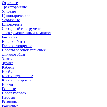
Отрезные
Трехсторонние
Угловые
Цилиндрические
Червячные
Шпоночные
Слесарный инструмент
Электромонтажный комплект
Бокорезы
Вставки-биты
Головки торцевые
Наборы головок торцевых
Длинногубцы
Зажимы
Зубила
Кабели
Клейма
Клейма буквенные
Клейма цифровые
Ключи
Гаечные
Набор головок
Наборы
Разводные
Рожковые