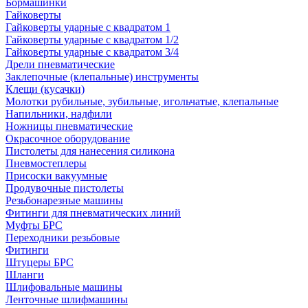
Бормашинки
Гайковерты
Гайковерты ударные с квадратом 1
Гайковерты ударные с квадратом 1/2
Гайковерты ударные с квадратом 3/4
Дрели пневматические
Заклепочные (клепальные) инструменты
Клещи (кусачки)
Молотки рубильные, зубильные, игольчатые, клепальные
Напильники, надфили
Ножницы пневматические
Окрасочное оборудование
Пистолеты для нанесения силикона
Пневмостеплеры
Присоски вакуумные
Продувочные пистолеты
Резьбонарезные машины
Фитинги для пневматических линий
Муфты БРС
Переходники резьбовые
Фитинги
Штуцеры БРС
Шланги
Шлифовальные машины
Ленточные шлифмашины