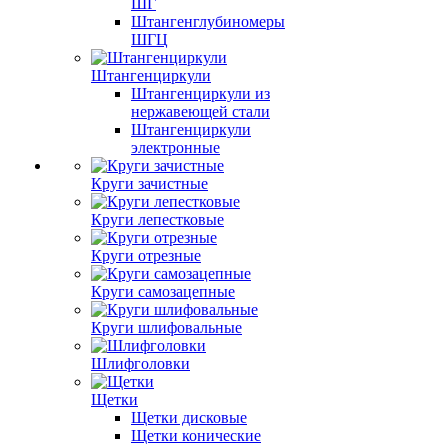
ШГ
Штангенглубиномеры
ШГЦ
Штангенциркули
Штангенциркули из
нержавеющей стали
Штангенциркули
электронные
Круги зачистные
Круги лепестковые
Круги отрезные
Круги самозацепные
Круги шлифовальные
Шлифголовки
Щетки
Щетки дисковые
Щетки конические