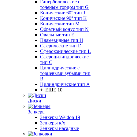
Гиперболические с
точеным торцом тип G
Конические 60° тип J
Конические 90° тип K
Конические тип M
Обратный конус тип N
Овальные тип E
Пламевидные тип H
Сферические тип D
Сфероконические тип L
Сфероцилиндрические
тип C
Цилиндрические с
торцевыми зубьями тип
B
Цилиндрические тип А
+ ЕЩЕ 10
Диски
Зенкеры
Зенкеры Weldon 19
Зенкеры к/х
Зенкеры насадные