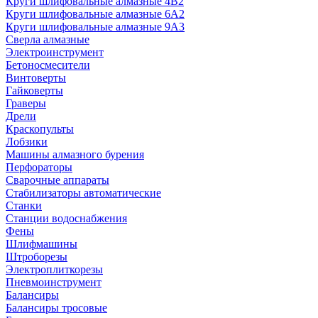
Круги шлифовальные алмазные 4В2
Круги шлифовальные алмазные 6A2
Круги шлифовальные алмазные 9А3
Сверла алмазные
Электроинструмент
Бетоносмесители
Винтоверты
Гайковерты
Граверы
Дрели
Краскопульты
Лобзики
Машины алмазного бурения
Перфораторы
Сварочные аппараты
Стабилизаторы автоматические
Станки
Станции водоснабжения
Фены
Шлифмашины
Штроборезы
Электроплиткорезы
Пневмоинструмент
Балансиры
Балансиры тросовые