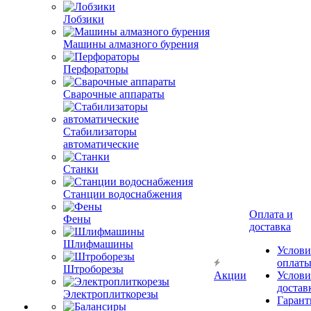
Лобзики
Машины алмазного бурения
Перфораторы
Сварочные аппараты
Стабилизаторы
автоматические
Станки
Станции водоснабжения
Оплата и
Фены
доставка
Шлифмашины
Услови
оплат
Штроборезы
Акции
Услови
достав
Электроплиткорезы
Гарант