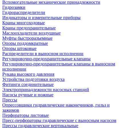
Вспомогательные механические принадлежности
Гидрозамки
Гидрораспределители
Индикаторы и измерительные приборы
Краны многоходовые
Краны предохранительные
Маслоохладители воздушные
Муфты быстроразъемные
Опоры поддомкратные
Опоры штоковые
Распределители в выносном исполнении
Регулировочно-предохранительные клапаны
Регулировочно-предохранительные клапаны в выносном
исполнении
Рукава высокого давления
Устройства подготовки воздуха
Фитинги соединительные
Электропринадлежности насосных станций
Насосы ручные и ножные
Прессы
Опрессовщики гидравлические наконечников, гильз и
зажимов
Перфораторы листовые
Пресс-перфораторы гидравлические с выносным насосом
Прессы гидравлические вертикальные