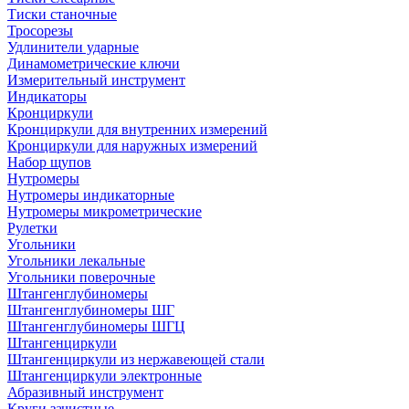
Тиски станочные
Тросорезы
Удлинители ударные
Динамометрические ключи
Измерительный инструмент
Индикаторы
Кронциркули
Кронциркули для внутренних измерений
Кронциркули для наружных измерений
Набор щупов
Нутромеры
Нутромеры индикаторные
Нутромеры микрометрические
Рулетки
Угольники
Угольники лекальные
Угольники поверочные
Штангенглубиномеры
Штангенглубиномеры ШГ
Штангенглубиномеры ШГЦ
Штангенциркули
Штангенциркули из нержавеющей стали
Штангенциркули электронные
Абразивный инструмент
Круги зачистные