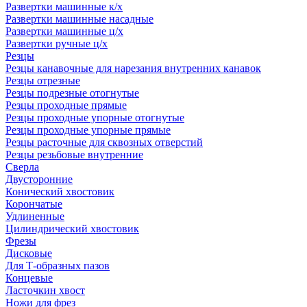
Развертки машинные к/х
Развертки машинные насадные
Развертки машинные ц/х
Развертки ручные ц/х
Резцы
Резцы канавочные для нарезания внутренних канавок
Резцы отрезные
Резцы подрезные отогнутые
Резцы проходные прямые
Резцы проходные упорные отогнутые
Резцы проходные упорные прямые
Резцы расточные для сквозных отверстий
Резцы резьбовые внутренние
Сверла
Двусторонние
Конический хвостовик
Корончатые
Удлиненные
Цилиндрический хвостовик
Фрезы
Дисковые
Для Т-образных пазов
Концевые
Ласточкин хвост
Ножи для фрез