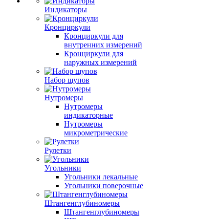
Индикаторы
Кронциркули
Кронциркули для
внутренних измерений
Кронциркули для
наружных измерений
Набор щупов
Нутромеры
Нутромеры
индикаторные
Нутромеры
микрометрические
Рулетки
Угольники
Угольники лекальные
Угольники поверочные
Штангенглубиномеры
Штангенглубиномеры