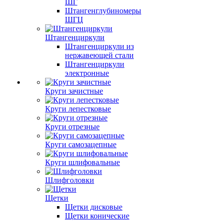
ШГ
Штангенглубиномеры
ШГЦ
Штангенциркули
Штангенциркули из
нержавеющей стали
Штангенциркули
электронные
Круги зачистные
Круги лепестковые
Круги отрезные
Круги самозацепные
Круги шлифовальные
Шлифголовки
Щетки
Щетки дисковые
Щетки конические