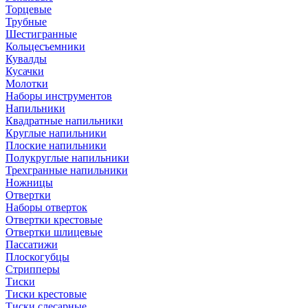
Торцевые
Трубные
Шестигранные
Кольцесъемники
Кувалды
Кусачки
Молотки
Наборы инструментов
Напильники
Квадратные напильники
Круглые напильники
Плоские напильники
Полукруглые напильники
Трехгранные напильники
Ножницы
Отвертки
Наборы отверток
Отвертки крестовые
Отвертки шлицевые
Пассатижи
Плоскогубцы
Стрипперы
Тиски
Тиски крестовые
Тиски слесарные