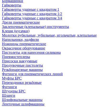
Бормашинки
Гайковерты
Гайковерты ударные с квадратом 1
Гайковерты ударные с квадратом 1/2
Гайковерты ударные с квадратом 3/4
Дрели пневматические
Заклепочные (клепальные) инструменты
Клещи (кусачки)
Молотки рубильные, зубильные, игольчатые, клепальные
Напильники, надфили
Ножницы пневматические
Окрасочное оборудование
Пистолеты для нанесения силикона
Пневмостеплеры
Присоски вакуумные
Продувочные пистолеты
Резьбонарезные машины
Фитинги для пневматических линий
Муфты БРС
Переходники резьбовые
Фитинги
Штуцеры БРС
Шланги
Шлифовальные машины
Ленточные шлифмашины