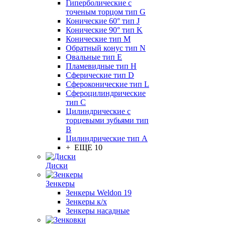
Гиперболические с
точеным торцом тип G
Конические 60° тип J
Конические 90° тип K
Конические тип M
Обратный конус тип N
Овальные тип E
Пламевидные тип H
Сферические тип D
Сфероконические тип L
Сфероцилиндрические
тип C
Цилиндрические с
торцевыми зубьями тип
B
Цилиндрические тип А
+ ЕЩЕ 10
Диски
Зенкеры
Зенкеры Weldon 19
Зенкеры к/х
Зенкеры насадные