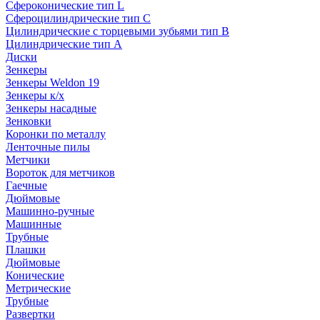
Сфероконические тип L
Сфероцилиндрические тип C
Цилиндрические с торцевыми зубьями тип B
Цилиндрические тип А
Диски
Зенкеры
Зенкеры Weldon 19
Зенкеры к/х
Зенкеры насадные
Зенковки
Коронки по металлу
Ленточные пилы
Метчики
Вороток для метчиков
Гаечные
Дюймовые
Машинно-ручные
Машинные
Трубные
Плашки
Дюймовые
Конические
Метрические
Трубные
Развертки