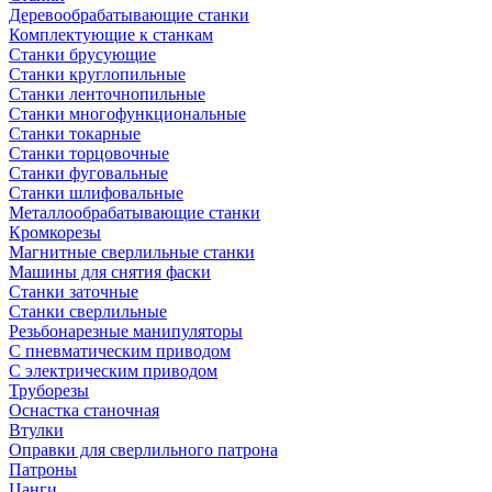
Деревообрабатывающие станки
Комплектующие к станкам
Станки брусующие
Станки круглопильные
Станки ленточнопильные
Станки многофункциональные
Станки токарные
Станки торцовочные
Станки фуговальные
Станки шлифовальные
Металлообрабатывающие станки
Кромкорезы
Магнитные сверлильные станки
Машины для снятия фаски
Станки заточные
Станки сверлильные
Резьбонарезные манипуляторы
С пневматическим приводом
С электрическим приводом
Труборезы
Оснастка станочная
Втулки
Оправки для сверлильного патрона
Патроны
Цанги