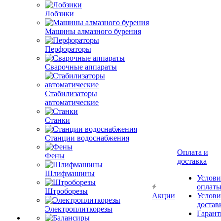
Лобзики
Машины алмазного бурения
Перфораторы
Сварочные аппараты
Стабилизаторы
автоматические
Станки
Станции водоснабжения
Оплата и
Фены
доставка
Шлифмашины
Услови
оплат
Штроборезы
Акции
Услови
достав
Электроплиткорезы
Гарант