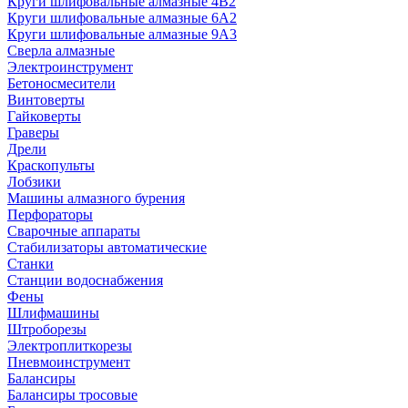
Круги шлифовальные алмазные 4В2
Круги шлифовальные алмазные 6A2
Круги шлифовальные алмазные 9А3
Сверла алмазные
Электроинструмент
Бетоносмесители
Винтоверты
Гайковерты
Граверы
Дрели
Краскопульты
Лобзики
Машины алмазного бурения
Перфораторы
Сварочные аппараты
Стабилизаторы автоматические
Станки
Станции водоснабжения
Фены
Шлифмашины
Штроборезы
Электроплиткорезы
Пневмоинструмент
Балансиры
Балансиры тросовые