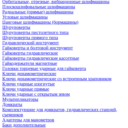
Орбитальные, отрезные, вибрационные шлифмашины
Плоскошлифовальные шлифмашины
Радиальные (прямые) шлифмашины
Угловые шлифмашины
Цанговые шлифмашины (бормашины)
Шуруповерты
Шуруповерты пистолетного типа
Шуруповерты прямого типа
Гидравлический инструмент
Гайковерты и болтовой инструмент
Гайковерты гидравлические
Гайковерты гидравлические кассетные
Гайкодержатели магнитные
Головки торцевые ударные для гайковерта
Ключи динамометрические
Ключи динамометрические со встроенным храповиком
Ключи ударные изогнутые
Ключи ударные прямые
Ключи ударные с открытым зевом
Мультипликаторы
Домкраты
Комплектующие для домкратов, гидравлических станций,
съемников
Адаптеры для манометров
Баки дополнительные