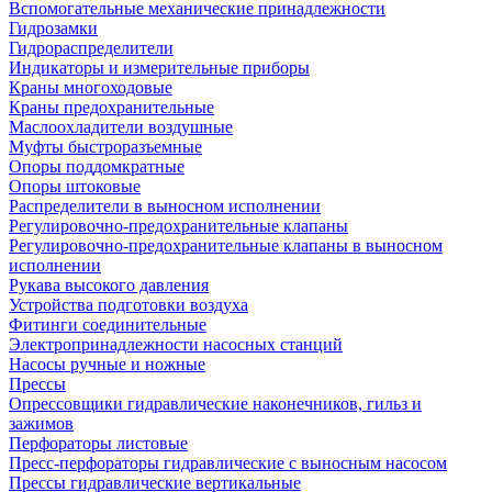
Вспомогательные механические принадлежности
Гидрозамки
Гидрораспределители
Индикаторы и измерительные приборы
Краны многоходовые
Краны предохранительные
Маслоохладители воздушные
Муфты быстроразъемные
Опоры поддомкратные
Опоры штоковые
Распределители в выносном исполнении
Регулировочно-предохранительные клапаны
Регулировочно-предохранительные клапаны в выносном
исполнении
Рукава высокого давления
Устройства подготовки воздуха
Фитинги соединительные
Электропринадлежности насосных станций
Насосы ручные и ножные
Прессы
Опрессовщики гидравлические наконечников, гильз и
зажимов
Перфораторы листовые
Пресс-перфораторы гидравлические с выносным насосом
Прессы гидравлические вертикальные