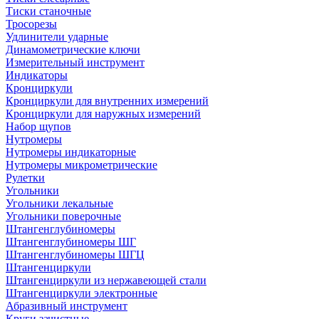
Тиски станочные
Тросорезы
Удлинители ударные
Динамометрические ключи
Измерительный инструмент
Индикаторы
Кронциркули
Кронциркули для внутренних измерений
Кронциркули для наружных измерений
Набор щупов
Нутромеры
Нутромеры индикаторные
Нутромеры микрометрические
Рулетки
Угольники
Угольники лекальные
Угольники поверочные
Штангенглубиномеры
Штангенглубиномеры ШГ
Штангенглубиномеры ШГЦ
Штангенциркули
Штангенциркули из нержавеющей стали
Штангенциркули электронные
Абразивный инструмент
Круги зачистные