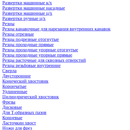
Развертки машинные к/х
Развертки машинные насадные
Развертки машинные ц/х
Развертки ручные ц/х
Резцы
Резцы канавочные для нарезания внутренних канавок
Резцы отрезные
Резцы подрезные отогнутые
Резцы проходные прямые
Резцы проходные упорные отогнутые
Резцы проходные упорные прямые
Резцы расточные для сквозных отверстий
Резцы резьбовые внутренние
Сверла
Двусторонние
Конический хвостовик
Корончатые
Удлиненные
Цилиндрический хвостовик
Фрезы
Дисковые
Для Т-образных пазов
Концевые
Ласточкин хвост
Ножи для фрез