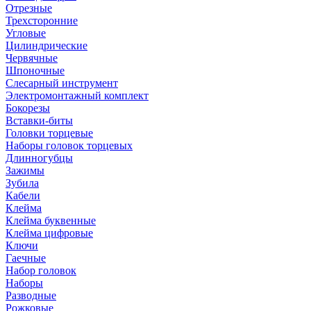
Отрезные
Трехсторонние
Угловые
Цилиндрические
Червячные
Шпоночные
Слесарный инструмент
Электромонтажный комплект
Бокорезы
Вставки-биты
Головки торцевые
Наборы головок торцевых
Длинногубцы
Зажимы
Зубила
Кабели
Клейма
Клейма буквенные
Клейма цифровые
Ключи
Гаечные
Набор головок
Наборы
Разводные
Рожковые