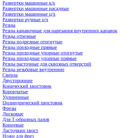
Развертки машинные к/х
Развертки машинные насадные
Развертки машинные ц/х
Развертки ручные ц/х
Резцы
Резцы канавочные для нарезания внутренних канавок
Резцы отрезные
Резцы подрезные отогнутые
Резцы проходные прямые
Резцы проходные упорные отогнутые
Резцы проходные упорные прямые
Резцы расточные для сквозных отверстий
Резцы резьбовые внутренние
Сверла
Двусторонние
Конический хвостовик
Корончатые
Удлиненные
Цилиндрический хвостовик
Фрезы
Дисковые
Для Т-образных пазов
Концевые
Ласточкин хвост
Ножи для фрез