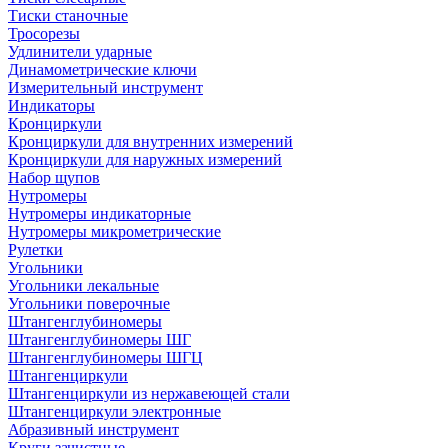
Тиски станочные
Тросорезы
Удлинители ударные
Динамометрические ключи
Измерительный инструмент
Индикаторы
Кронциркули
Кронциркули для внутренних измерений
Кронциркули для наружных измерений
Набор щупов
Нутромеры
Нутромеры индикаторные
Нутромеры микрометрические
Рулетки
Угольники
Угольники лекальные
Угольники поверочные
Штангенглубиномеры
Штангенглубиномеры ШГ
Штангенглубиномеры ШГЦ
Штангенциркули
Штангенциркули из нержавеющей стали
Штангенциркули электронные
Абразивный инструмент
Круги зачистные