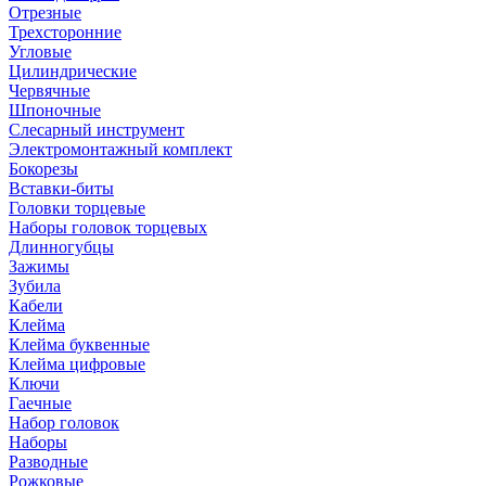
Отрезные
Трехсторонние
Угловые
Цилиндрические
Червячные
Шпоночные
Слесарный инструмент
Электромонтажный комплект
Бокорезы
Вставки-биты
Головки торцевые
Наборы головок торцевых
Длинногубцы
Зажимы
Зубила
Кабели
Клейма
Клейма буквенные
Клейма цифровые
Ключи
Гаечные
Набор головок
Наборы
Разводные
Рожковые