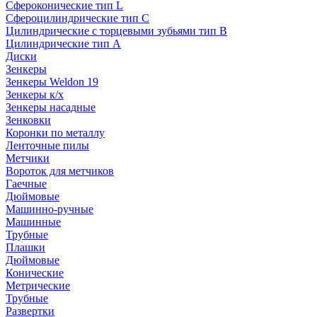
Сфероконические тип L
Сфероцилиндрические тип C
Цилиндрические с торцевыми зубьями тип B
Цилиндрические тип А
Диски
Зенкеры
Зенкеры Weldon 19
Зенкеры к/х
Зенкеры насадные
Зенковки
Коронки по металлу
Ленточные пилы
Метчики
Вороток для метчиков
Гаечные
Дюймовые
Машинно-ручные
Машинные
Трубные
Плашки
Дюймовые
Конические
Метрические
Трубные
Развертки