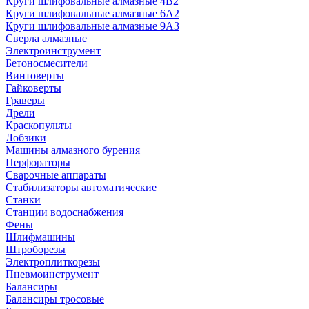
Круги шлифовальные алмазные 4В2
Круги шлифовальные алмазные 6A2
Круги шлифовальные алмазные 9А3
Сверла алмазные
Электроинструмент
Бетоносмесители
Винтоверты
Гайковерты
Граверы
Дрели
Краскопульты
Лобзики
Машины алмазного бурения
Перфораторы
Сварочные аппараты
Стабилизаторы автоматические
Станки
Станции водоснабжения
Фены
Шлифмашины
Штроборезы
Электроплиткорезы
Пневмоинструмент
Балансиры
Балансиры тросовые