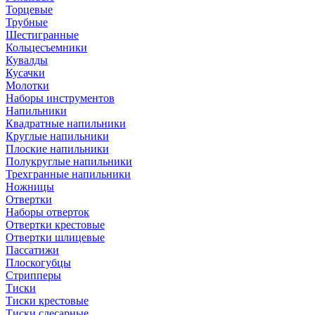
Торцевые
Трубные
Шестигранные
Кольцесъемники
Кувалды
Кусачки
Молотки
Наборы инструментов
Напильники
Квадратные напильники
Круглые напильники
Плоские напильники
Полукруглые напильники
Трехгранные напильники
Ножницы
Отвертки
Наборы отверток
Отвертки крестовые
Отвертки шлицевые
Пассатижи
Плоскогубцы
Стрипперы
Тиски
Тиски крестовые
Тиски слесарные