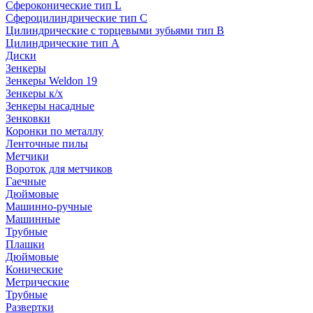
Сфероконические тип L
Сфероцилиндрические тип C
Цилиндрические с торцевыми зубьями тип B
Цилиндрические тип А
Диски
Зенкеры
Зенкеры Weldon 19
Зенкеры к/х
Зенкеры насадные
Зенковки
Коронки по металлу
Ленточные пилы
Метчики
Вороток для метчиков
Гаечные
Дюймовые
Машинно-ручные
Машинные
Трубные
Плашки
Дюймовые
Конические
Метрические
Трубные
Развертки