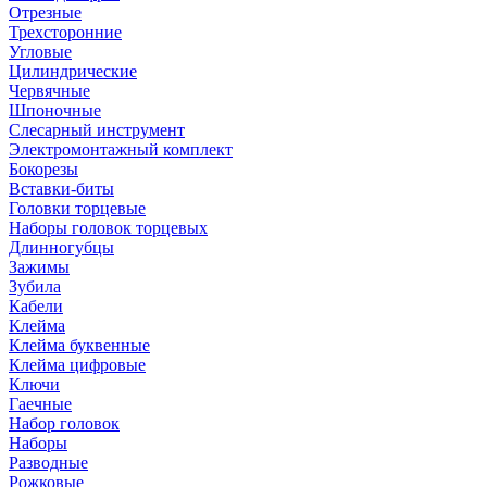
Отрезные
Трехсторонние
Угловые
Цилиндрические
Червячные
Шпоночные
Слесарный инструмент
Электромонтажный комплект
Бокорезы
Вставки-биты
Головки торцевые
Наборы головок торцевых
Длинногубцы
Зажимы
Зубила
Кабели
Клейма
Клейма буквенные
Клейма цифровые
Ключи
Гаечные
Набор головок
Наборы
Разводные
Рожковые