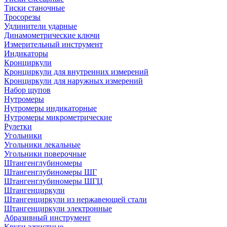
Тиски станочные
Тросорезы
Удлинители ударные
Динамометрические ключи
Измерительный инструмент
Индикаторы
Кронциркули
Кронциркули для внутренних измерений
Кронциркули для наружных измерений
Набор щупов
Нутромеры
Нутромеры индикаторные
Нутромеры микрометрические
Рулетки
Угольники
Угольники лекальные
Угольники поверочные
Штангенглубиномеры
Штангенглубиномеры ШГ
Штангенглубиномеры ШГЦ
Штангенциркули
Штангенциркули из нержавеющей стали
Штангенциркули электронные
Абразивный инструмент
Круги зачистные