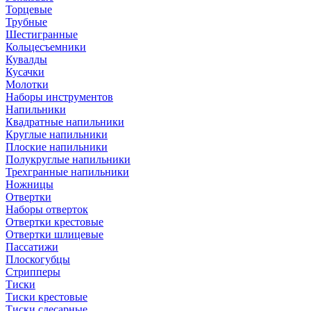
Торцевые
Трубные
Шестигранные
Кольцесъемники
Кувалды
Кусачки
Молотки
Наборы инструментов
Напильники
Квадратные напильники
Круглые напильники
Плоские напильники
Полукруглые напильники
Трехгранные напильники
Ножницы
Отвертки
Наборы отверток
Отвертки крестовые
Отвертки шлицевые
Пассатижи
Плоскогубцы
Стрипперы
Тиски
Тиски крестовые
Тиски слесарные