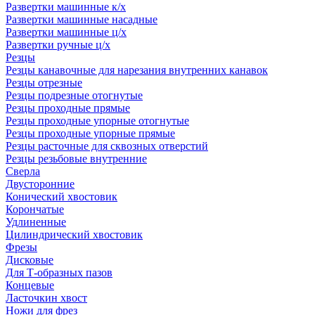
Развертки машинные к/х
Развертки машинные насадные
Развертки машинные ц/х
Развертки ручные ц/х
Резцы
Резцы канавочные для нарезания внутренних канавок
Резцы отрезные
Резцы подрезные отогнутые
Резцы проходные прямые
Резцы проходные упорные отогнутые
Резцы проходные упорные прямые
Резцы расточные для сквозных отверстий
Резцы резьбовые внутренние
Сверла
Двусторонние
Конический хвостовик
Корончатые
Удлиненные
Цилиндрический хвостовик
Фрезы
Дисковые
Для Т-образных пазов
Концевые
Ласточкин хвост
Ножи для фрез