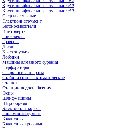
Круги шлифовальные алмазные 4В2
Круги шлифовальные алмазные 6A2
Круги шлифовальные алмазные 9А3
Сверла алмазные
Электроинструмент
Бетоносмесители
Винтоверты
Гайковерты
Граверы
Дрели
Краскопульты
Лобзики
Машины алмазного бурения
Перфораторы
Сварочные аппараты
Стабилизаторы автоматические
Станки
Станции водоснабжения
Фены
Шлифмашины
Штроборезы
Электроплиткорезы
Пневмоинструмент
Балансиры
Балансиры тросовые