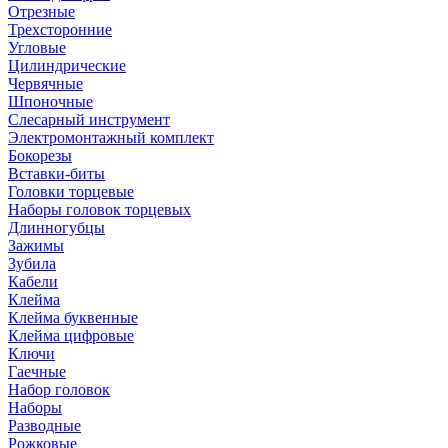
Отрезные
Трехсторонние
Угловые
Цилиндрические
Червячные
Шпоночные
Слесарный инструмент
Электромонтажный комплект
Бокорезы
Вставки-биты
Головки торцевые
Наборы головок торцевых
Длинногубцы
Зажимы
Зубила
Кабели
Клейма
Клейма буквенные
Клейма цифровые
Ключи
Гаечные
Набор головок
Наборы
Разводные
Рожковые