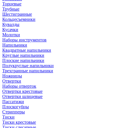
Торцевые
Трубные
Шестигранные
Кольцесъемники
Кувалды
Кусачки
Молотки
Наборы инструментов
Напильники
Квадратные напильники
Круглые напильники
Плоские напильники
Полукруглые напильники
Трехгранные напильники
Ножницы
Отвертки
Наборы отверток
Отвертки крестовые
Отвертки шлицевые
Пассатижи
Плоскогубцы
Стрипперы
Тиски
Тиски крестовые
Тиски слесарные