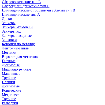
Сфероконические тип L
Сфероцилиндрические тип C
Цилиндрические с торцевыми зубьями тип B
Цилиндрические тип А
Диски
Зенкеры
Зенкеры Weldon 19
Зенкеры к/х
Зенкеры насадные
Зенковки
Коронки по металлу
Ленточные пилы
Метчики
Вороток для метчиков
Гаечные
Дюймовые
Машинно-ручные
Машинные
Трубные
Плашки
Дюймовые
Конические
Метрические
Трубные
Развертки