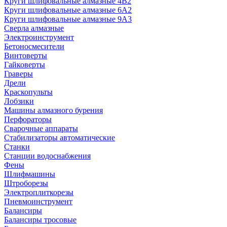
Круги шлифовальные алмазные 4В2
Круги шлифовальные алмазные 6A2
Круги шлифовальные алмазные 9А3
Сверла алмазные
Электроинструмент
Бетоносмесители
Винтоверты
Гайковерты
Граверы
Дрели
Краскопульты
Лобзики
Машины алмазного бурения
Перфораторы
Сварочные аппараты
Стабилизаторы автоматические
Станки
Станции водоснабжения
Фены
Шлифмашины
Штроборезы
Электроплиткорезы
Пневмоинструмент
Балансиры
Балансиры тросовые