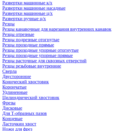
Развертки машинные к/х
Развертки машинные насадные
Развертки машинные ц/х
Развертки ручные ц/х
Резцы
Резцы канавочные для нарезания внутренних канавок
Резцы отрезные
Резцы подрезные отогнутые
Резцы проходные прямые
Резцы проходные упорные отогнутые
Резцы проходные упорные прямые
Резцы расточные для сквозных отверстий
Резцы резьбовые внутренние
Сверла
Двусторонние
Конический хвостовик
Корончатые
Удлиненные
Цилиндрический хвостовик
Фрезы
Дисковые
Для Т-образных пазов
Концевые
Ласточкин хвост
Ножи для фрез