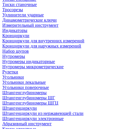
Тиски станочные
Тросорезы
Удлинители ударные
Динамометрические ключи
Измерительный инструмент
Индикаторы
Кронциркули
Кронциркули для внутренних измерений
Кронциркули для наружных измерений
Набор щупов
Нутромеры
Нутромеры индикаторные
Нутромеры микрометрические
Рулетки
Угольники
Угольники лекальные
Угольники поверочные
Штангенглубиномеры
Штангенглубиномеры ШГ
Штангенглубиномеры ШГЦ
Штангенциркули
Штангенциркули из нержавеющей стали
Штангенциркули электронные
Абразивный инструмент
Круги зачистные