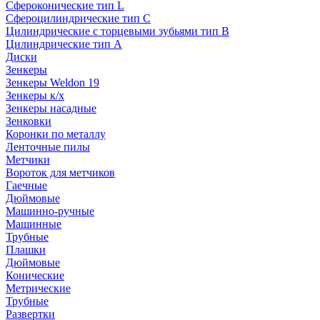
Сфероконические тип L
Сфероцилиндрические тип C
Цилиндрические с торцевыми зубьями тип B
Цилиндрические тип А
Диски
Зенкеры
Зенкеры Weldon 19
Зенкеры к/х
Зенкеры насадные
Зенковки
Коронки по металлу
Ленточные пилы
Метчики
Вороток для метчиков
Гаечные
Дюймовые
Машинно-ручные
Машинные
Трубные
Плашки
Дюймовые
Конические
Метрические
Трубные
Развертки