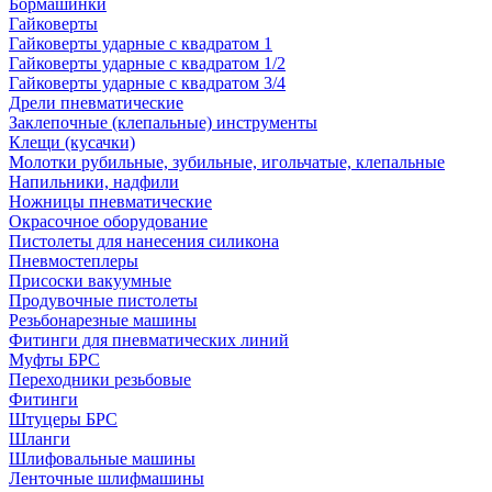
Бормашинки
Гайковерты
Гайковерты ударные с квадратом 1
Гайковерты ударные с квадратом 1/2
Гайковерты ударные с квадратом 3/4
Дрели пневматические
Заклепочные (клепальные) инструменты
Клещи (кусачки)
Молотки рубильные, зубильные, игольчатые, клепальные
Напильники, надфили
Ножницы пневматические
Окрасочное оборудование
Пистолеты для нанесения силикона
Пневмостеплеры
Присоски вакуумные
Продувочные пистолеты
Резьбонарезные машины
Фитинги для пневматических линий
Муфты БРС
Переходники резьбовые
Фитинги
Штуцеры БРС
Шланги
Шлифовальные машины
Ленточные шлифмашины