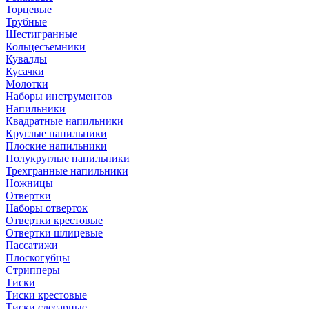
Торцевые
Трубные
Шестигранные
Кольцесъемники
Кувалды
Кусачки
Молотки
Наборы инструментов
Напильники
Квадратные напильники
Круглые напильники
Плоские напильники
Полукруглые напильники
Трехгранные напильники
Ножницы
Отвертки
Наборы отверток
Отвертки крестовые
Отвертки шлицевые
Пассатижи
Плоскогубцы
Стрипперы
Тиски
Тиски крестовые
Тиски слесарные