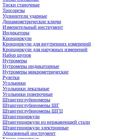
Тиски станочные
Тросорезы
Удлинители ударные
Динамометрические ключи
Измерительный инструмент
Индикаторы
Кронциркули
Кронциркули для внутренних измерений
Кронциркули для наружных измерений
Набор щупов
Нутромеры
Нутромеры индикаторные
Нутромеры микрометрические
Рулетки
Угольники
Угольники лекальные
Угольники поверочные
Штангенглубиномеры
Штангенглубиномеры ШГ
Штангенглубиномеры ШГЦ
Штангенциркули
Штангенциркули из нержавеющей стали
Штангенциркули электронные
Абразивный инструмент
Круги зачистные