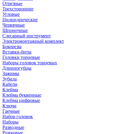
Отрезные
Трехсторонние
Угловые
Цилиндрические
Червячные
Шпоночные
Слесарный инструмент
Электромонтажный комплект
Бокорезы
Вставки-биты
Головки торцевые
Наборы головок торцевых
Длинногубцы
Зажимы
Зубила
Кабели
Клейма
Клейма буквенные
Клейма цифровые
Ключи
Гаечные
Набор головок
Наборы
Разводные
Рожковые