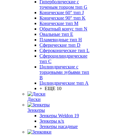
Гиперболические с
точеным торцом тип G
Конические 60° тип J
Конические 90° тип K
Конические тип M
Обратный конус тип N
Овальные тип E
Пламевидные тип H
Сферические тип D
Сфероконические тип L
Сфероцилиндрические
тип C
Цилиндрические с
торцевыми зубьями тип
B
Цилиндрические тип А
+ ЕЩЕ 10
Диски
Зенкеры
Зенкеры Weldon 19
Зенкеры к/х
Зенкеры насадные