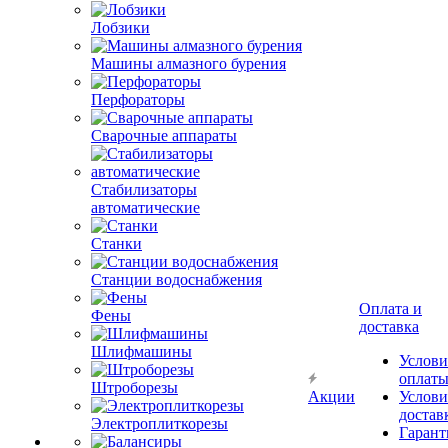
Лобзики
Машины алмазного бурения
Перфораторы
Сварочные аппараты
Стабилизаторы
автоматические
Станки
Станции водоснабжения
Оплата и
Фены
доставка
Шлифмашины
Услови
оплат
Штроборезы
Акции
Услови
достав
Электроплиткорезы
Гарант