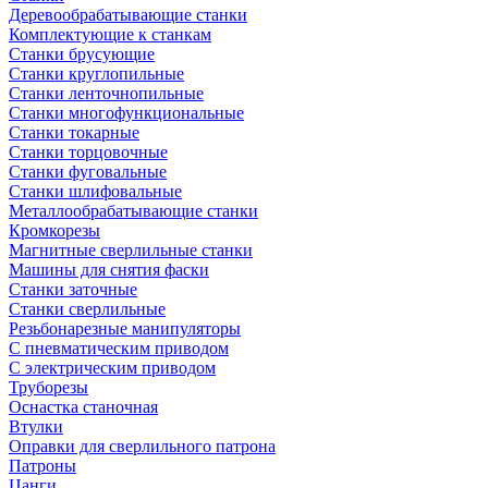
Деревообрабатывающие станки
Комплектующие к станкам
Станки брусующие
Станки круглопильные
Станки ленточнопильные
Станки многофункциональные
Станки токарные
Станки торцовочные
Станки фуговальные
Станки шлифовальные
Металлообрабатывающие станки
Кромкорезы
Магнитные сверлильные станки
Машины для снятия фаски
Станки заточные
Станки сверлильные
Резьбонарезные манипуляторы
С пневматическим приводом
С электрическим приводом
Труборезы
Оснастка станочная
Втулки
Оправки для сверлильного патрона
Патроны
Цанги