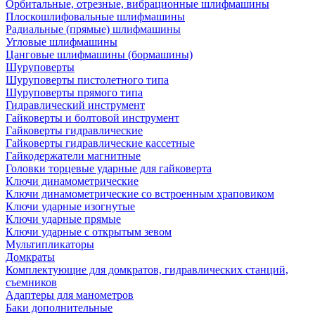
Орбитальные, отрезные, вибрационные шлифмашины
Плоскошлифовальные шлифмашины
Радиальные (прямые) шлифмашины
Угловые шлифмашины
Цанговые шлифмашины (бормашины)
Шуруповерты
Шуруповерты пистолетного типа
Шуруповерты прямого типа
Гидравлический инструмент
Гайковерты и болтовой инструмент
Гайковерты гидравлические
Гайковерты гидравлические кассетные
Гайкодержатели магнитные
Головки торцевые ударные для гайковерта
Ключи динамометрические
Ключи динамометрические со встроенным храповиком
Ключи ударные изогнутые
Ключи ударные прямые
Ключи ударные с открытым зевом
Мультипликаторы
Домкраты
Комплектующие для домкратов, гидравлических станций,
съемников
Адаптеры для манометров
Баки дополнительные