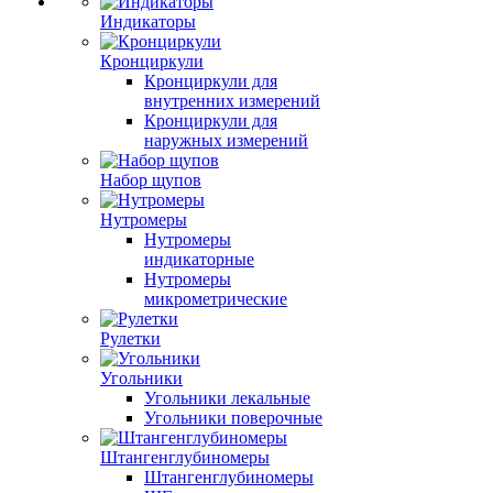
Индикаторы
Кронциркули
Кронциркули для
внутренних измерений
Кронциркули для
наружных измерений
Набор щупов
Нутромеры
Нутромеры
индикаторные
Нутромеры
микрометрические
Рулетки
Угольники
Угольники лекальные
Угольники поверочные
Штангенглубиномеры
Штангенглубиномеры