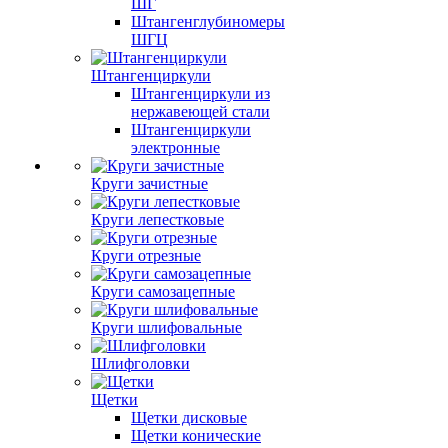
ШГ
Штангенглубиномеры
ШГЦ
Штангенциркули
Штангенциркули из
нержавеющей стали
Штангенциркули
электронные
Круги зачистные
Круги лепестковые
Круги отрезные
Круги самозацепные
Круги шлифовальные
Шлифголовки
Щетки
Щетки дисковые
Щетки конические