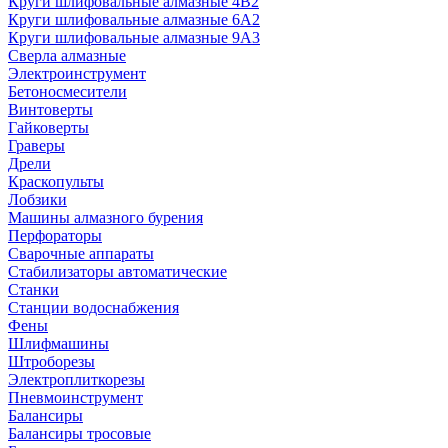
Круги шлифовальные алмазные 4В2
Круги шлифовальные алмазные 6A2
Круги шлифовальные алмазные 9А3
Сверла алмазные
Электроинструмент
Бетоносмесители
Винтоверты
Гайковерты
Граверы
Дрели
Краскопульты
Лобзики
Машины алмазного бурения
Перфораторы
Сварочные аппараты
Стабилизаторы автоматические
Станки
Станции водоснабжения
Фены
Шлифмашины
Штроборезы
Электроплиткорезы
Пневмоинструмент
Балансиры
Балансиры тросовые