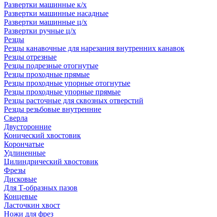
Развертки машинные к/х
Развертки машинные насадные
Развертки машинные ц/х
Развертки ручные ц/х
Резцы
Резцы канавочные для нарезания внутренних канавок
Резцы отрезные
Резцы подрезные отогнутые
Резцы проходные прямые
Резцы проходные упорные отогнутые
Резцы проходные упорные прямые
Резцы расточные для сквозных отверстий
Резцы резьбовые внутренние
Сверла
Двусторонние
Конический хвостовик
Корончатые
Удлиненные
Цилиндрический хвостовик
Фрезы
Дисковые
Для Т-образных пазов
Концевые
Ласточкин хвост
Ножи для фрез