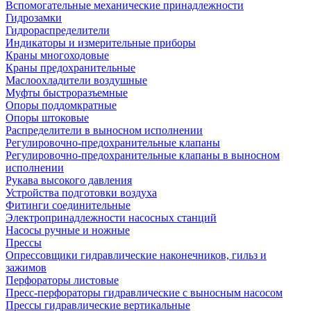
Вспомогательные механические принадлежности
Гидрозамки
Гидрораспределители
Индикаторы и измерительные приборы
Краны многоходовые
Краны предохранительные
Маслоохладители воздушные
Муфты быстроразъемные
Опоры поддомкратные
Опоры штоковые
Распределители в выносном исполнении
Регулировочно-предохранительные клапаны
Регулировочно-предохранительные клапаны в выносном
исполнении
Рукава высокого давления
Устройства подготовки воздуха
Фитинги соединительные
Электропринадлежности насосных станций
Насосы ручные и ножные
Прессы
Опрессовщики гидравлические наконечников, гильз и
зажимов
Перфораторы листовые
Пресс-перфораторы гидравлические с выносным насосом
Прессы гидравлические вертикальные