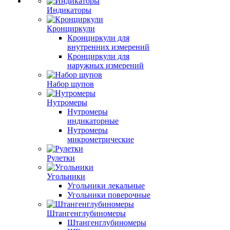
Индикаторы
Кронциркули
Кронциркули для
внутренних измерений
Кронциркули для
наружных измерений
Набор щупов
Нутромеры
Нутромеры
индикаторные
Нутромеры
микрометрические
Рулетки
Угольники
Угольники лекальные
Угольники поверочные
Штангенглубиномеры
Штангенглубиномеры