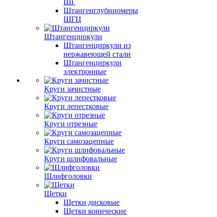
ШГ
Штангенглубиномеры
ШГЦ
Штангенциркули
Штангенциркули из
нержавеющей стали
Штангенциркули
электронные
Круги зачистные
Круги лепестковые
Круги отрезные
Круги самозацепные
Круги шлифовальные
Шлифголовки
Щетки
Щетки дисковые
Щетки конические