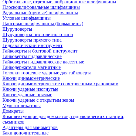
Орбитальные, отрезные, вибрационные шлифмашины
Плоскошлифовальные шлифмашины
Радиальные (прямые) шлифмашины
Угловые шлифмашины
Цанговые шлифмашины (бормашины)
Шуруповерты
Шуруповерты пистолетного типа
Шуруповерты прямого типа
Гидравлический инструмент
Гайковерты и болтовой инструмент
Гайковерты гидравлические
Гайковерты гидравлические кассетные
Гайкодержатели магнитные
Головки торцевые ударные для гайковерта
Ключи динамометрические
Ключи динамометрические со встроенным храповиком
Ключи ударные изогнутые
Ключи ударные прямые
Ключи ударные с открытым зевом
Мультипликаторы
Домкраты
Комплектующие для домкратов, гидравлических станций,
съемников
Адаптеры для манометров
Баки дополнительные