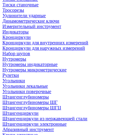
Тиски станочные
Тросорезы
Удлинители ударные
Динамометрические ключи
Измерительный инструмент
Индикаторы
Кронциркули
Кронциркули для внутренних измерений
Кронциркули для наружных измерений
Набор щупов
Нутромеры
Нутромеры индикаторные
Нутромеры микрометрические
Рулетки
Угольники
Угольники лекальные
Угольники поверочные
Штангенглубиномеры
Штангенглубиномеры ШГ
Штангенглубиномеры ШГЦ
Штангенциркули
Штангенциркули из нержавеющей стали
Штангенциркули электронные
Абразивный инструмент
Круги зачистные