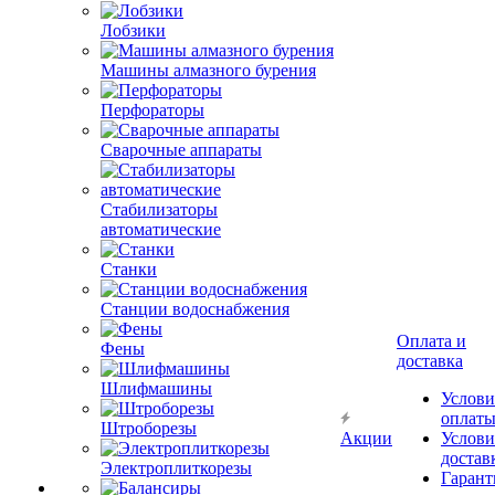
Лобзики
Машины алмазного бурения
Перфораторы
Сварочные аппараты
Стабилизаторы
автоматические
Станки
Станции водоснабжения
Оплата и
Фены
доставка
Шлифмашины
Услови
оплат
Штроборезы
Акции
Услови
достав
Электроплиткорезы
Гарант