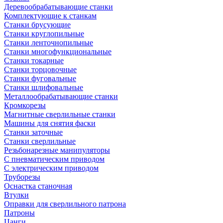
Деревообрабатывающие станки
Комплектующие к станкам
Станки брусующие
Станки круглопильные
Станки ленточнопильные
Станки многофункциональные
Станки токарные
Станки торцовочные
Станки фуговальные
Станки шлифовальные
Металлообрабатывающие станки
Кромкорезы
Магнитные сверлильные станки
Машины для снятия фаски
Станки заточные
Станки сверлильные
Резьбонарезные манипуляторы
С пневматическим приводом
С электрическим приводом
Труборезы
Оснастка станочная
Втулки
Оправки для сверлильного патрона
Патроны
Цанги