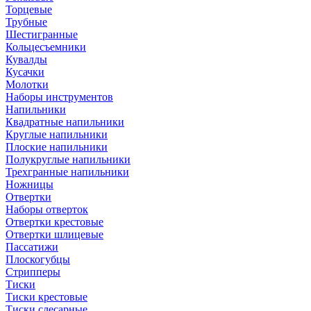
Торцевые
Трубные
Шестигранные
Кольцесъемники
Кувалды
Кусачки
Молотки
Наборы инструментов
Напильники
Квадратные напильники
Круглые напильники
Плоские напильники
Полукруглые напильники
Трехгранные напильники
Ножницы
Отвертки
Наборы отверток
Отвертки крестовые
Отвертки шлицевые
Пассатижи
Плоскогубцы
Стрипперы
Тиски
Тиски крестовые
Тиски слесарные