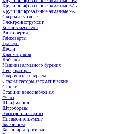
Круги шлифовальные алмазные 4В2
Круги шлифовальные алмазные 6A2
Круги шлифовальные алмазные 9А3
Сверла алмазные
Электроинструмент
Бетоносмесители
Винтоверты
Гайковерты
Граверы
Дрели
Краскопульты
Лобзики
Машины алмазного бурения
Перфораторы
Сварочные аппараты
Стабилизаторы автоматические
Станки
Станции водоснабжения
Фены
Шлифмашины
Штроборезы
Электроплиткорезы
Пневмоинструмент
Балансиры
Балансиры тросовые