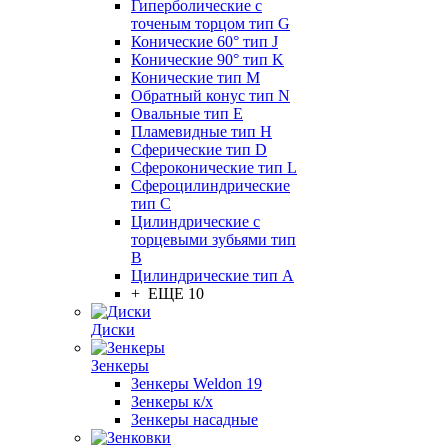
Гиперболические с
точеным торцом тип G
Конические 60° тип J
Конические 90° тип K
Конические тип M
Обратный конус тип N
Овальные тип E
Пламевидные тип H
Сферические тип D
Сфероконические тип L
Сфероцилиндрические
тип C
Цилиндрические с
торцевыми зубьями тип
B
Цилиндрические тип А
+ ЕЩЕ 10
Диски
Зенкеры
Зенкеры Weldon 19
Зенкеры к/х
Зенкеры насадные