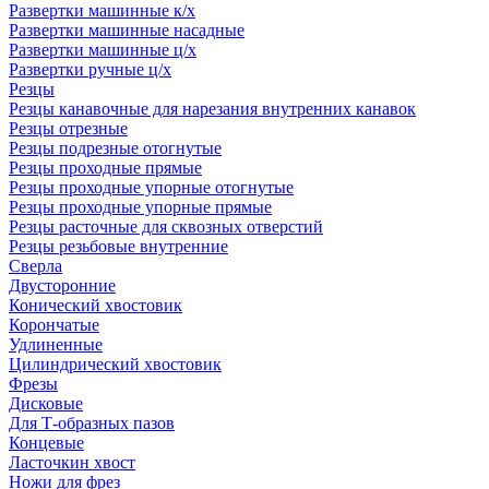
Развертки машинные к/х
Развертки машинные насадные
Развертки машинные ц/х
Развертки ручные ц/х
Резцы
Резцы канавочные для нарезания внутренних канавок
Резцы отрезные
Резцы подрезные отогнутые
Резцы проходные прямые
Резцы проходные упорные отогнутые
Резцы проходные упорные прямые
Резцы расточные для сквозных отверстий
Резцы резьбовые внутренние
Сверла
Двусторонние
Конический хвостовик
Корончатые
Удлиненные
Цилиндрический хвостовик
Фрезы
Дисковые
Для Т-образных пазов
Концевые
Ласточкин хвост
Ножи для фрез