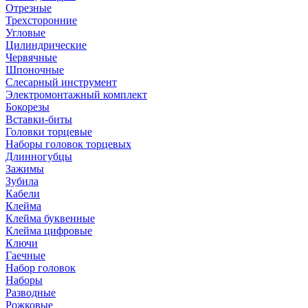
Отрезные
Трехсторонние
Угловые
Цилиндрические
Червячные
Шпоночные
Слесарный инструмент
Электромонтажный комплект
Бокорезы
Вставки-биты
Головки торцевые
Наборы головок торцевых
Длинногубцы
Зажимы
Зубила
Кабели
Клейма
Клейма буквенные
Клейма цифровые
Ключи
Гаечные
Набор головок
Наборы
Разводные
Рожковые