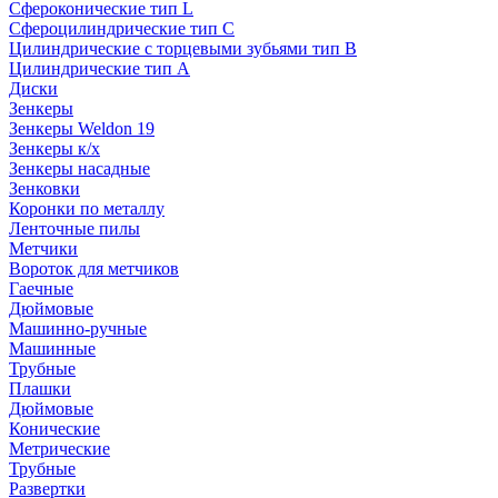
Сфероконические тип L
Сфероцилиндрические тип C
Цилиндрические с торцевыми зубьями тип B
Цилиндрические тип А
Диски
Зенкеры
Зенкеры Weldon 19
Зенкеры к/х
Зенкеры насадные
Зенковки
Коронки по металлу
Ленточные пилы
Метчики
Вороток для метчиков
Гаечные
Дюймовые
Машинно-ручные
Машинные
Трубные
Плашки
Дюймовые
Конические
Метрические
Трубные
Развертки