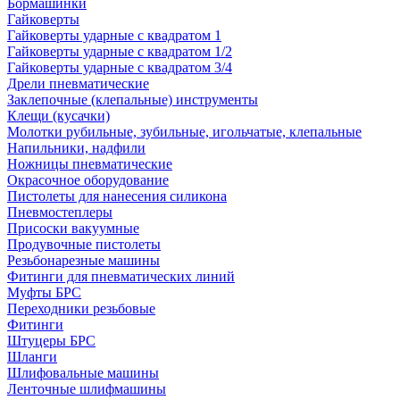
Бормашинки
Гайковерты
Гайковерты ударные с квадратом 1
Гайковерты ударные с квадратом 1/2
Гайковерты ударные с квадратом 3/4
Дрели пневматические
Заклепочные (клепальные) инструменты
Клещи (кусачки)
Молотки рубильные, зубильные, игольчатые, клепальные
Напильники, надфили
Ножницы пневматические
Окрасочное оборудование
Пистолеты для нанесения силикона
Пневмостеплеры
Присоски вакуумные
Продувочные пистолеты
Резьбонарезные машины
Фитинги для пневматических линий
Муфты БРС
Переходники резьбовые
Фитинги
Штуцеры БРС
Шланги
Шлифовальные машины
Ленточные шлифмашины