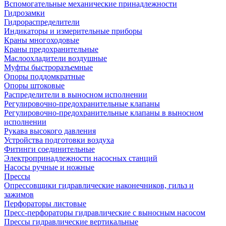
Вспомогательные механические принадлежности
Гидрозамки
Гидрораспределители
Индикаторы и измерительные приборы
Краны многоходовые
Краны предохранительные
Маслоохладители воздушные
Муфты быстроразъемные
Опоры поддомкратные
Опоры штоковые
Распределители в выносном исполнении
Регулировочно-предохранительные клапаны
Регулировочно-предохранительные клапаны в выносном
исполнении
Рукава высокого давления
Устройства подготовки воздуха
Фитинги соединительные
Электропринадлежности насосных станций
Насосы ручные и ножные
Прессы
Опрессовщики гидравлические наконечников, гильз и
зажимов
Перфораторы листовые
Пресс-перфораторы гидравлические с выносным насосом
Прессы гидравлические вертикальные