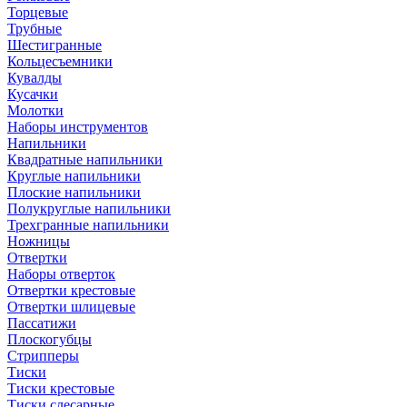
Торцевые
Трубные
Шестигранные
Кольцесъемники
Кувалды
Кусачки
Молотки
Наборы инструментов
Напильники
Квадратные напильники
Круглые напильники
Плоские напильники
Полукруглые напильники
Трехгранные напильники
Ножницы
Отвертки
Наборы отверток
Отвертки крестовые
Отвертки шлицевые
Пассатижи
Плоскогубцы
Стрипперы
Тиски
Тиски крестовые
Тиски слесарные