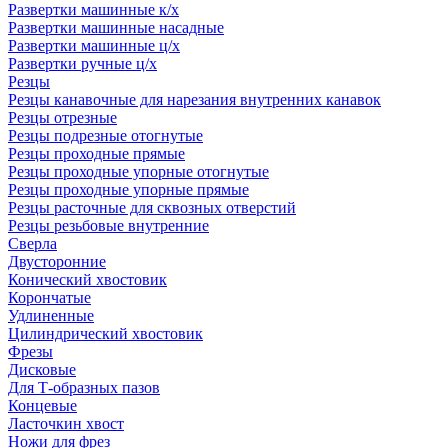
Развертки машинные к/х
Развертки машинные насадные
Развертки машинные ц/х
Развертки ручные ц/х
Резцы
Резцы канавочные для нарезания внутренних канавок
Резцы отрезные
Резцы подрезные отогнутые
Резцы проходные прямые
Резцы проходные упорные отогнутые
Резцы проходные упорные прямые
Резцы расточные для сквозных отверстий
Резцы резьбовые внутренние
Сверла
Двусторонние
Конический хвостовик
Корончатые
Удлиненные
Цилиндрический хвостовик
Фрезы
Дисковые
Для Т-образных пазов
Концевые
Ласточкин хвост
Ножи для фрез