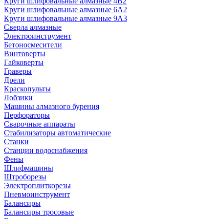
Круги шлифовальные алмазные 4В2
Круги шлифовальные алмазные 6A2
Круги шлифовальные алмазные 9А3
Сверла алмазные
Электроинструмент
Бетоносмесители
Винтоверты
Гайковерты
Граверы
Дрели
Краскопульты
Лобзики
Машины алмазного бурения
Перфораторы
Сварочные аппараты
Стабилизаторы автоматические
Станки
Станции водоснабжения
Фены
Шлифмашины
Штроборезы
Электроплиткорезы
Пневмоинструмент
Балансиры
Балансиры тросовые