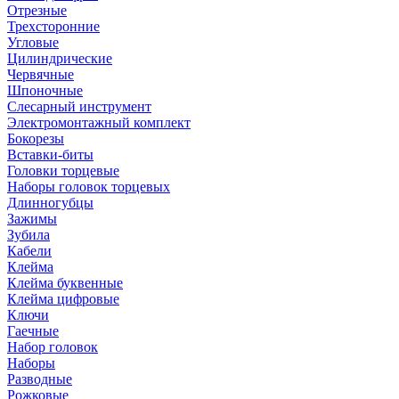
Отрезные
Трехсторонние
Угловые
Цилиндрические
Червячные
Шпоночные
Слесарный инструмент
Электромонтажный комплект
Бокорезы
Вставки-биты
Головки торцевые
Наборы головок торцевых
Длинногубцы
Зажимы
Зубила
Кабели
Клейма
Клейма буквенные
Клейма цифровые
Ключи
Гаечные
Набор головок
Наборы
Разводные
Рожковые