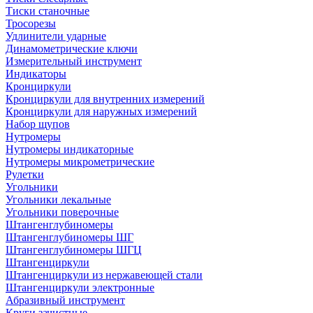
Тиски станочные
Тросорезы
Удлинители ударные
Динамометрические ключи
Измерительный инструмент
Индикаторы
Кронциркули
Кронциркули для внутренних измерений
Кронциркули для наружных измерений
Набор щупов
Нутромеры
Нутромеры индикаторные
Нутромеры микрометрические
Рулетки
Угольники
Угольники лекальные
Угольники поверочные
Штангенглубиномеры
Штангенглубиномеры ШГ
Штангенглубиномеры ШГЦ
Штангенциркули
Штангенциркули из нержавеющей стали
Штангенциркули электронные
Абразивный инструмент
Круги зачистные