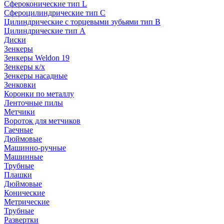
Сфероконические тип L
Сфероцилиндрические тип C
Цилиндрические с торцевыми зубьями тип B
Цилиндрические тип А
Диски
Зенкеры
Зенкеры Weldon 19
Зенкеры к/х
Зенкеры насадные
Зенковки
Коронки по металлу
Ленточные пилы
Метчики
Вороток для метчиков
Гаечные
Дюймовые
Машинно-ручные
Машинные
Трубные
Плашки
Дюймовые
Конические
Метрические
Трубные
Развертки