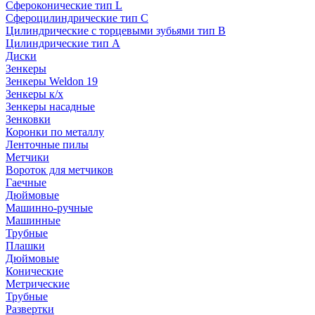
Сфероконические тип L
Сфероцилиндрические тип C
Цилиндрические с торцевыми зубьями тип B
Цилиндрические тип А
Диски
Зенкеры
Зенкеры Weldon 19
Зенкеры к/х
Зенкеры насадные
Зенковки
Коронки по металлу
Ленточные пилы
Метчики
Вороток для метчиков
Гаечные
Дюймовые
Машинно-ручные
Машинные
Трубные
Плашки
Дюймовые
Конические
Метрические
Трубные
Развертки