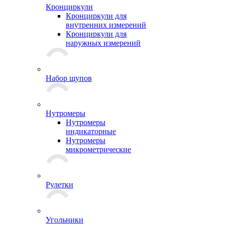
Кронциркули
Кронциркули для
внутренних измерений
Кронциркули для
наружных измерений
Набор щупов
Нутромеры
Нутромеры
индикаторные
Нутромеры
микрометрические
Рулетки
Угольники