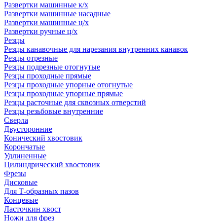
Развертки машинные к/х
Развертки машинные насадные
Развертки машинные ц/х
Развертки ручные ц/х
Резцы
Резцы канавочные для нарезания внутренних канавок
Резцы отрезные
Резцы подрезные отогнутые
Резцы проходные прямые
Резцы проходные упорные отогнутые
Резцы проходные упорные прямые
Резцы расточные для сквозных отверстий
Резцы резьбовые внутренние
Сверла
Двусторонние
Конический хвостовик
Корончатые
Удлиненные
Цилиндрический хвостовик
Фрезы
Дисковые
Для Т-образных пазов
Концевые
Ласточкин хвост
Ножи для фрез