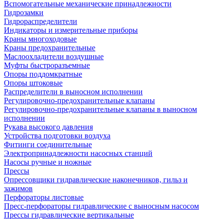
Вспомогательные механические принадлежности
Гидрозамки
Гидрораспределители
Индикаторы и измерительные приборы
Краны многоходовые
Краны предохранительные
Маслоохладители воздушные
Муфты быстроразъемные
Опоры поддомкратные
Опоры штоковые
Распределители в выносном исполнении
Регулировочно-предохранительные клапаны
Регулировочно-предохранительные клапаны в выносном
исполнении
Рукава высокого давления
Устройства подготовки воздуха
Фитинги соединительные
Электропринадлежности насосных станций
Насосы ручные и ножные
Прессы
Опрессовщики гидравлические наконечников, гильз и
зажимов
Перфораторы листовые
Пресс-перфораторы гидравлические с выносным насосом
Прессы гидравлические вертикальные