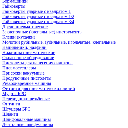
Бормашинки
Гайковерты
Гайковерты ударные с квадратом 1
Гайковерты ударные с квадратом 1/2
Гайковерты ударные с квадратом 3/4
Дрели пневматические
Заклепочные (клепальные) инструменты
Клещи (кусачки)
Молотки рубильные, зубильные, игольчатые, клепальные
Напильники, надфили
Ножницы пневматические
Окрасочное оборудование
Пистолеты для нанесения силикона
Пневмостеплеры
Присоски вакуумные
Продувочные пистолеты
Резьбонарезные машины
Фитинги для пневматических линий
Муфты БРС
Переходники резьбовые
Фитинги
Штуцеры БРС
Шланги
Шлифовальные машины
Ленточные шлифмашины