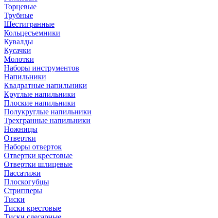
Торцевые
Трубные
Шестигранные
Кольцесъемники
Кувалды
Кусачки
Молотки
Наборы инструментов
Напильники
Квадратные напильники
Круглые напильники
Плоские напильники
Полукруглые напильники
Трехгранные напильники
Ножницы
Отвертки
Наборы отверток
Отвертки крестовые
Отвертки шлицевые
Пассатижи
Плоскогубцы
Стрипперы
Тиски
Тиски крестовые
Тиски слесарные