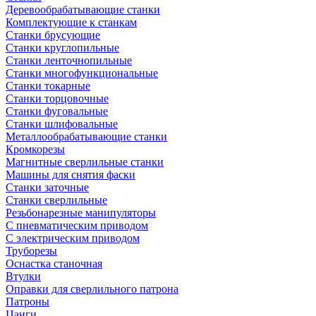
Деревообрабатывающие станки
Комплектующие к станкам
Станки брусующие
Станки круглопильные
Станки ленточнопильные
Станки многофункциональные
Станки токарные
Станки торцовочные
Станки фуговальные
Станки шлифовальные
Металлообрабатывающие станки
Кромкорезы
Магнитные сверлильные станки
Машины для снятия фаски
Станки заточные
Станки сверлильные
Резьбонарезные манипуляторы
С пневматическим приводом
С электрическим приводом
Труборезы
Оснастка станочная
Втулки
Оправки для сверлильного патрона
Патроны
Цанги