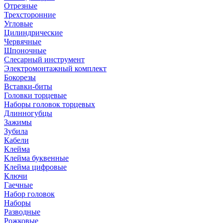
Отрезные
Трехсторонние
Угловые
Цилиндрические
Червячные
Шпоночные
Слесарный инструмент
Электромонтажный комплект
Бокорезы
Вставки-биты
Головки торцевые
Наборы головок торцевых
Длинногубцы
Зажимы
Зубила
Кабели
Клейма
Клейма буквенные
Клейма цифровые
Ключи
Гаечные
Набор головок
Наборы
Разводные
Рожковые