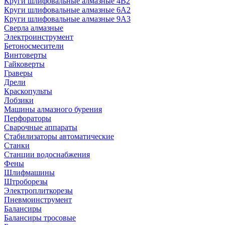
Круги шлифовальные алмазные 4В2
Круги шлифовальные алмазные 6A2
Круги шлифовальные алмазные 9А3
Сверла алмазные
Электроинструмент
Бетоносмесители
Винтоверты
Гайковерты
Граверы
Дрели
Краскопульты
Лобзики
Машины алмазного бурения
Перфораторы
Сварочные аппараты
Стабилизаторы автоматические
Станки
Станции водоснабжения
Фены
Шлифмашины
Штроборезы
Электроплиткорезы
Пневмоинструмент
Балансиры
Балансиры тросовые