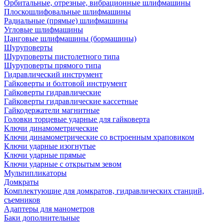
Орбитальные, отрезные, вибрационные шлифмашины
Плоскошлифовальные шлифмашины
Радиальные (прямые) шлифмашины
Угловые шлифмашины
Цанговые шлифмашины (бормашины)
Шуруповерты
Шуруповерты пистолетного типа
Шуруповерты прямого типа
Гидравлический инструмент
Гайковерты и болтовой инструмент
Гайковерты гидравлические
Гайковерты гидравлические кассетные
Гайкодержатели магнитные
Головки торцевые ударные для гайковерта
Ключи динамометрические
Ключи динамометрические со встроенным храповиком
Ключи ударные изогнутые
Ключи ударные прямые
Ключи ударные с открытым зевом
Мультипликаторы
Домкраты
Комплектующие для домкратов, гидравлических станций,
съемников
Адаптеры для манометров
Баки дополнительные