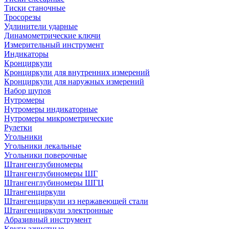
Тиски станочные
Тросорезы
Удлинители ударные
Динамометрические ключи
Измерительный инструмент
Индикаторы
Кронциркули
Кронциркули для внутренних измерений
Кронциркули для наружных измерений
Набор щупов
Нутромеры
Нутромеры индикаторные
Нутромеры микрометрические
Рулетки
Угольники
Угольники лекальные
Угольники поверочные
Штангенглубиномеры
Штангенглубиномеры ШГ
Штангенглубиномеры ШГЦ
Штангенциркули
Штангенциркули из нержавеющей стали
Штангенциркули электронные
Абразивный инструмент
Круги зачистные