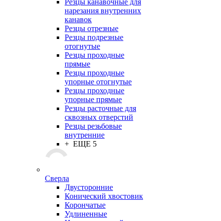
Резцы канавочные для
нарезания внутренних
канавок
Резцы отрезные
Резцы подрезные
отогнутые
Резцы проходные
прямые
Резцы проходные
упорные отогнутые
Резцы проходные
упорные прямые
Резцы расточные для
сквозных отверстий
Резцы резьбовые
внутренние
+ ЕЩЕ 5
Сверла
Двусторонние
Конический хвостовик
Корончатые
Удлиненные