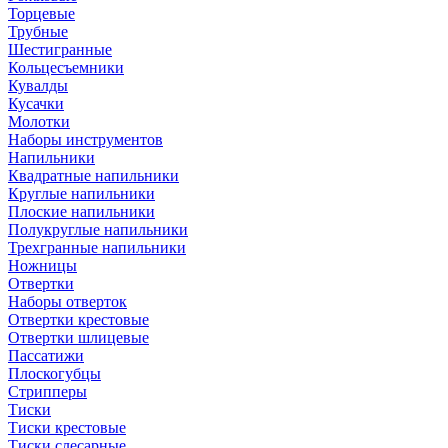
Торцевые
Трубные
Шестигранные
Кольцесъемники
Кувалды
Кусачки
Молотки
Наборы инструментов
Напильники
Квадратные напильники
Круглые напильники
Плоские напильники
Полукруглые напильники
Трехгранные напильники
Ножницы
Отвертки
Наборы отверток
Отвертки крестовые
Отвертки шлицевые
Пассатижи
Плоскогубцы
Стрипперы
Тиски
Тиски крестовые
Тиски слесарные