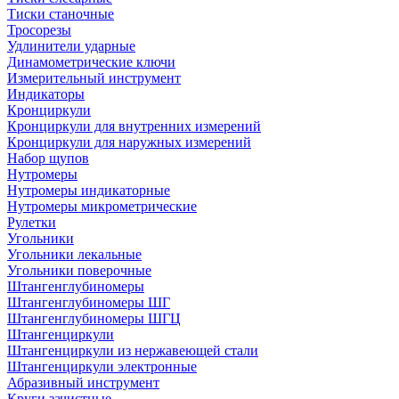
Тиски станочные
Тросорезы
Удлинители ударные
Динамометрические ключи
Измерительный инструмент
Индикаторы
Кронциркули
Кронциркули для внутренних измерений
Кронциркули для наружных измерений
Набор щупов
Нутромеры
Нутромеры индикаторные
Нутромеры микрометрические
Рулетки
Угольники
Угольники лекальные
Угольники поверочные
Штангенглубиномеры
Штангенглубиномеры ШГ
Штангенглубиномеры ШГЦ
Штангенциркули
Штангенциркули из нержавеющей стали
Штангенциркули электронные
Абразивный инструмент
Круги зачистные