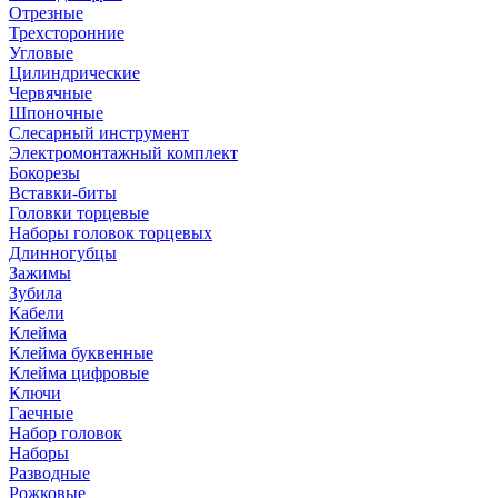
Отрезные
Трехсторонние
Угловые
Цилиндрические
Червячные
Шпоночные
Слесарный инструмент
Электромонтажный комплект
Бокорезы
Вставки-биты
Головки торцевые
Наборы головок торцевых
Длинногубцы
Зажимы
Зубила
Кабели
Клейма
Клейма буквенные
Клейма цифровые
Ключи
Гаечные
Набор головок
Наборы
Разводные
Рожковые