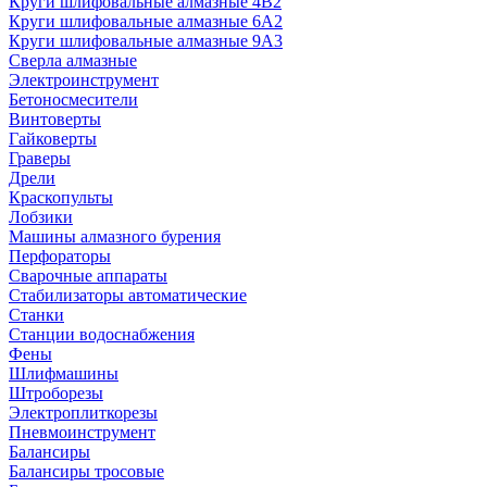
Круги шлифовальные алмазные 4В2
Круги шлифовальные алмазные 6A2
Круги шлифовальные алмазные 9А3
Сверла алмазные
Электроинструмент
Бетоносмесители
Винтоверты
Гайковерты
Граверы
Дрели
Краскопульты
Лобзики
Машины алмазного бурения
Перфораторы
Сварочные аппараты
Стабилизаторы автоматические
Станки
Станции водоснабжения
Фены
Шлифмашины
Штроборезы
Электроплиткорезы
Пневмоинструмент
Балансиры
Балансиры тросовые