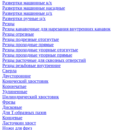
Развертки машинные к/х
Развертки машинные насадные
Развертки машинные ц/х
Развертки ручные ц/х
Резцы
Резцы канавочные для нарезания внутренних канавок
Резцы отрезные
Резцы подрезные отогнутые
Резцы проходные прямые
Резцы проходные упорные отогнутые
Резцы проходные упорные прямые
Резцы расточные для сквозных отверстий
Резцы резьбовые внутренние
Сверла
Двусторонние
Конический хвостовик
Корончатые
Удлиненные
Цилиндрический хвостовик
Фрезы
Дисковые
Для Т-образных пазов
Концевые
Ласточкин хвост
Ножи для фрез