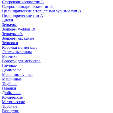
Сфероконические тип L
Сфероцилиндрические тип C
Цилиндрические с торцевыми зубьями тип B
Цилиндрические тип А
Диски
Зенкеры
Зенкеры Weldon 19
Зенкеры к/х
Зенкеры насадные
Зенковки
Коронки по металлу
Ленточные пилы
Метчики
Вороток для метчиков
Гаечные
Дюймовые
Машинно-ручные
Машинные
Трубные
Плашки
Дюймовые
Конические
Метрические
Трубные
Развертки