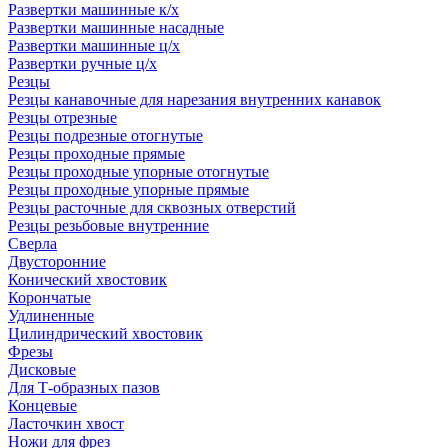
Развертки машинные к/х
Развертки машинные насадные
Развертки машинные ц/х
Развертки ручные ц/х
Резцы
Резцы канавочные для нарезания внутренних канавок
Резцы отрезные
Резцы подрезные отогнутые
Резцы проходные прямые
Резцы проходные упорные отогнутые
Резцы проходные упорные прямые
Резцы расточные для сквозных отверстий
Резцы резьбовые внутренние
Сверла
Двусторонние
Конический хвостовик
Корончатые
Удлиненные
Цилиндрический хвостовик
Фрезы
Дисковые
Для Т-образных пазов
Концевые
Ласточкин хвост
Ножи для фрез