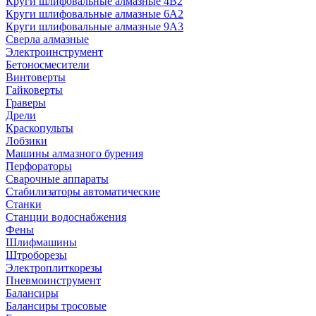
Круги шлифовальные алмазные 4В2
Круги шлифовальные алмазные 6A2
Круги шлифовальные алмазные 9А3
Сверла алмазные
Электроинструмент
Бетоносмесители
Винтоверты
Гайковерты
Граверы
Дрели
Краскопульты
Лобзики
Машины алмазного бурения
Перфораторы
Сварочные аппараты
Стабилизаторы автоматические
Станки
Станции водоснабжения
Фены
Шлифмашины
Штроборезы
Электроплиткорезы
Пневмоинструмент
Балансиры
Балансиры тросовые