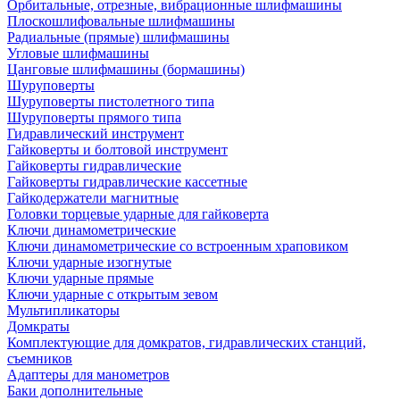
Орбитальные, отрезные, вибрационные шлифмашины
Плоскошлифовальные шлифмашины
Радиальные (прямые) шлифмашины
Угловые шлифмашины
Цанговые шлифмашины (бормашины)
Шуруповерты
Шуруповерты пистолетного типа
Шуруповерты прямого типа
Гидравлический инструмент
Гайковерты и болтовой инструмент
Гайковерты гидравлические
Гайковерты гидравлические кассетные
Гайкодержатели магнитные
Головки торцевые ударные для гайковерта
Ключи динамометрические
Ключи динамометрические со встроенным храповиком
Ключи ударные изогнутые
Ключи ударные прямые
Ключи ударные с открытым зевом
Мультипликаторы
Домкраты
Комплектующие для домкратов, гидравлических станций,
съемников
Адаптеры для манометров
Баки дополнительные