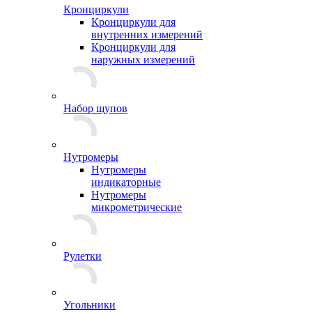
Кронциркули
Кронциркули для
внутренних измерений
Кронциркули для
наружных измерений
Набор щупов
Нутромеры
Нутромеры
индикаторные
Нутромеры
микрометрические
Рулетки
Угольники