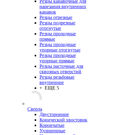
Резцы канавочные для
нарезания внутренних
канавок
Резцы отрезные
Резцы подрезные
отогнутые
Резцы проходные
прямые
Резцы проходные
упорные отогнутые
Резцы проходные
упорные прямые
Резцы расточные для
сквозных отверстий
Резцы резьбовые
внутренние
+ ЕЩЕ 5
Сверла
Двусторонние
Конический хвостовик
Корончатые
Удлиненные