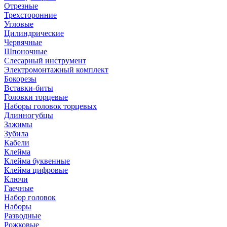
Отрезные
Трехсторонние
Угловые
Цилиндрические
Червячные
Шпоночные
Слесарный инструмент
Электромонтажный комплект
Бокорезы
Вставки-биты
Головки торцевые
Наборы головок торцевых
Длинногубцы
Зажимы
Зубила
Кабели
Клейма
Клейма буквенные
Клейма цифровые
Ключи
Гаечные
Набор головок
Наборы
Разводные
Рожковые