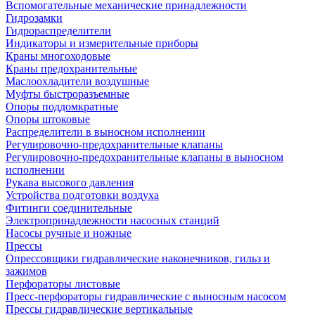
Вспомогательные механические принадлежности
Гидрозамки
Гидрораспределители
Индикаторы и измерительные приборы
Краны многоходовые
Краны предохранительные
Маслоохладители воздушные
Муфты быстроразъемные
Опоры поддомкратные
Опоры штоковые
Распределители в выносном исполнении
Регулировочно-предохранительные клапаны
Регулировочно-предохранительные клапаны в выносном
исполнении
Рукава высокого давления
Устройства подготовки воздуха
Фитинги соединительные
Электропринадлежности насосных станций
Насосы ручные и ножные
Прессы
Опрессовщики гидравлические наконечников, гильз и
зажимов
Перфораторы листовые
Пресс-перфораторы гидравлические с выносным насосом
Прессы гидравлические вертикальные