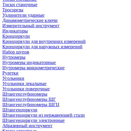
Тиски станочные
Тросорезы
Удлинители ударные
Динамометрические ключи
Измерительный инструмент
Индикаторы
Кронциркули
Кронциркули для внутренних измерений
Кронциркули для наружных измерений
Набор щупов
Нутромеры
Нутромеры индикаторные
Нутромеры микрометрические
Рулетки
Угольники
Угольники лекальные
Угольники поверочные
Штангенглубиномеры
Штангенглубиномеры ШГ
Штангенглубиномеры ШГЦ
Штангенциркули
Штангенциркули из нержавеющей стали
Штангенциркули электронные
Абразивный инструмент
Круги зачистные