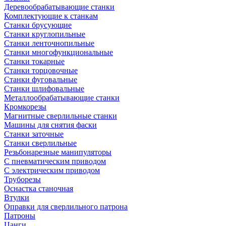
Деревообрабатывающие станки
Комплектующие к станкам
Станки брусующие
Станки круглопильные
Станки ленточнопильные
Станки многофункциональные
Станки токарные
Станки торцовочные
Станки фуговальные
Станки шлифовальные
Металлообрабатывающие станки
Кромкорезы
Магнитные сверлильные станки
Машины для снятия фаски
Станки заточные
Станки сверлильные
Резьбонарезные манипуляторы
С пневматическим приводом
С электрическим приводом
Труборезы
Оснастка станочная
Втулки
Оправки для сверлильного патрона
Патроны
Цанги