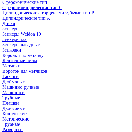
Сфероконические тип L
Сфероцилиндрические тип C
Цилиндрические с торцевыми зубьями тип B
Цилиндрические тип А
Диски
Зенкеры
Зенкеры Weldon 19
Зенкеры к/х
Зенкеры насадные
Зенковки
Коронки по металлу
Ленточные пилы
Метчики
Вороток для метчиков
Гаечные
Дюймовые
Машинно-ручные
Машинные
Трубные
Плашки
Дюймовые
Конические
Метрические
Трубные
Развертки