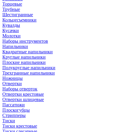
Торцевые
Трубные
Шестигранные
Кольцесъемники
Кувалды
Кусачки
Молотки
Наборы инструментов
Напильники
Квадратные напильники
Круглые напильники
Плоские напильники
Полукруглые напильники
Трехгранные напильники
Ножницы
Отвертки
Наборы отверток
Отвертки крестовые
Отвертки шлицевые
Пассатижи
Плоскогубцы
Стрипперы
Тиски
Тиски крестовые
Тиски слесарные