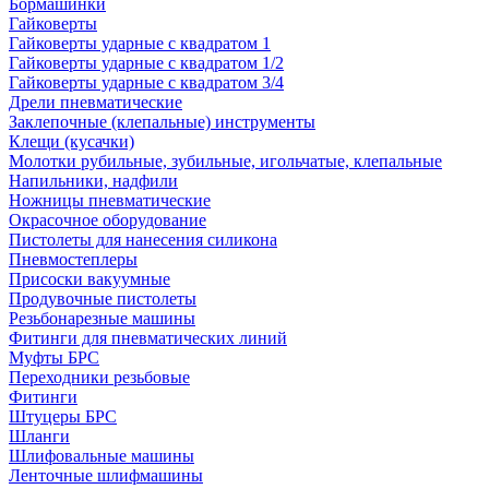
Бормашинки
Гайковерты
Гайковерты ударные с квадратом 1
Гайковерты ударные с квадратом 1/2
Гайковерты ударные с квадратом 3/4
Дрели пневматические
Заклепочные (клепальные) инструменты
Клещи (кусачки)
Молотки рубильные, зубильные, игольчатые, клепальные
Напильники, надфили
Ножницы пневматические
Окрасочное оборудование
Пистолеты для нанесения силикона
Пневмостеплеры
Присоски вакуумные
Продувочные пистолеты
Резьбонарезные машины
Фитинги для пневматических линий
Муфты БРС
Переходники резьбовые
Фитинги
Штуцеры БРС
Шланги
Шлифовальные машины
Ленточные шлифмашины