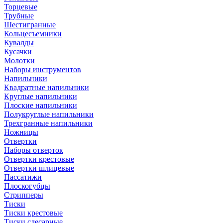
Торцевые
Трубные
Шестигранные
Кольцесъемники
Кувалды
Кусачки
Молотки
Наборы инструментов
Напильники
Квадратные напильники
Круглые напильники
Плоские напильники
Полукруглые напильники
Трехгранные напильники
Ножницы
Отвертки
Наборы отверток
Отвертки крестовые
Отвертки шлицевые
Пассатижи
Плоскогубцы
Стрипперы
Тиски
Тиски крестовые
Тиски слесарные