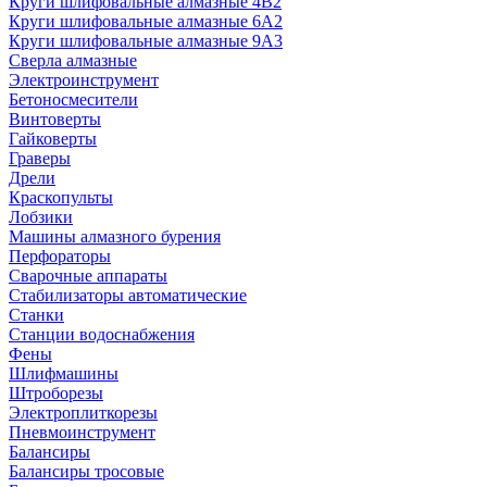
Круги шлифовальные алмазные 4В2
Круги шлифовальные алмазные 6A2
Круги шлифовальные алмазные 9А3
Сверла алмазные
Электроинструмент
Бетоносмесители
Винтоверты
Гайковерты
Граверы
Дрели
Краскопульты
Лобзики
Машины алмазного бурения
Перфораторы
Сварочные аппараты
Стабилизаторы автоматические
Станки
Станции водоснабжения
Фены
Шлифмашины
Штроборезы
Электроплиткорезы
Пневмоинструмент
Балансиры
Балансиры тросовые