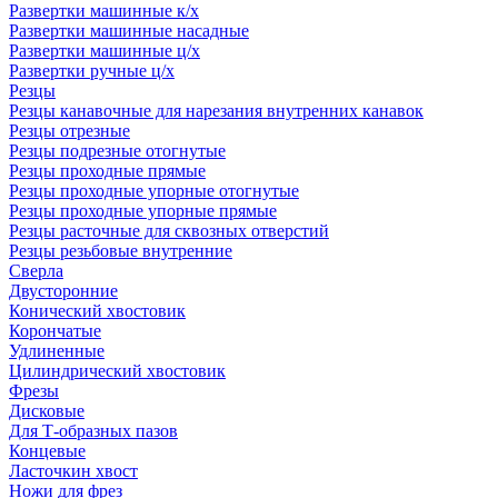
Развертки машинные к/х
Развертки машинные насадные
Развертки машинные ц/х
Развертки ручные ц/х
Резцы
Резцы канавочные для нарезания внутренних канавок
Резцы отрезные
Резцы подрезные отогнутые
Резцы проходные прямые
Резцы проходные упорные отогнутые
Резцы проходные упорные прямые
Резцы расточные для сквозных отверстий
Резцы резьбовые внутренние
Сверла
Двусторонние
Конический хвостовик
Корончатые
Удлиненные
Цилиндрический хвостовик
Фрезы
Дисковые
Для Т-образных пазов
Концевые
Ласточкин хвост
Ножи для фрез