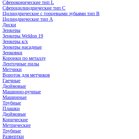
Сфероконические тип L
Сфероцилиндрические тип C
Цилиндрические с торцевыми зубьями тип B
Цилиндрические тип А
Диски
Зенкеры
Зенкеры Weldon 19
Зенкеры к/х
Зенкеры насадные
Зенковки
Коронки по металлу
Ленточные пилы
Метчики
Вороток для метчиков
Гаечные
Дюймовые
Машинно-ручные
Машинные
Трубные
Плашки
Дюймовые
Конические
Метрические
Трубные
Развертки