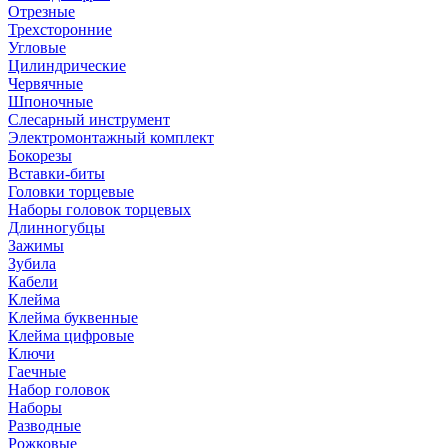
Отрезные
Трехсторонние
Угловые
Цилиндрические
Червячные
Шпоночные
Слесарный инструмент
Электромонтажный комплект
Бокорезы
Вставки-биты
Головки торцевые
Наборы головок торцевых
Длинногубцы
Зажимы
Зубила
Кабели
Клейма
Клейма буквенные
Клейма цифровые
Ключи
Гаечные
Набор головок
Наборы
Разводные
Рожковые