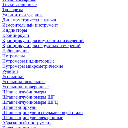
Тиски станочные
Тросорезы
Удлинители ударные
Динамометрические ключи
Измерительный инструмент
Индикаторы
Кронциркули
Кронциркули для внутренних измерений
Кронциркули для наружных измерений
Набор щупов
Нутромеры
Нутромеры индикаторные
Нутромеры микрометрические
Рулетки
Угольники
Угольники лекальные
Угольники поверочные
Штангенглубиномеры
Штангенглубиномеры ШГ
Штангенглубиномеры ШГЦ
Штангенциркули
Штангенциркули из нержавеющей стали
Штангенциркули электронные
Абразивный инструмент
Круги зачистные