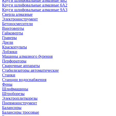
Круги шлифовальные алмазные 4В2
Круги шлифовальные алмазные 6A2
Круги шлифовальные алмазные 9А3
Сверла алмазные
Электроинструмент
Бетоносмесители
Винтоверты
Гайковерты
Граверы
Дрели
Краскопульты
Лобзики
Машины алмазного бурения
Перфораторы
Сварочные аппараты
Стабилизаторы автоматические
Станки
Станции водоснабжения
Фены
Шлифмашины
Штроборезы
Электроплиткорезы
Пневмоинструмент
Балансиры
Балансиры тросовые