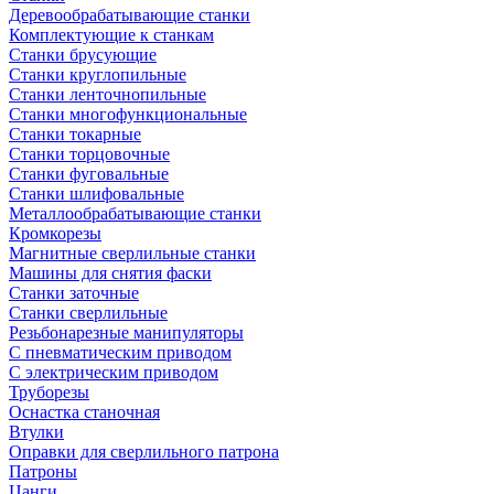
Деревообрабатывающие станки
Комплектующие к станкам
Станки брусующие
Станки круглопильные
Станки ленточнопильные
Станки многофункциональные
Станки токарные
Станки торцовочные
Станки фуговальные
Станки шлифовальные
Металлообрабатывающие станки
Кромкорезы
Магнитные сверлильные станки
Машины для снятия фаски
Станки заточные
Станки сверлильные
Резьбонарезные манипуляторы
С пневматическим приводом
С электрическим приводом
Труборезы
Оснастка станочная
Втулки
Оправки для сверлильного патрона
Патроны
Цанги