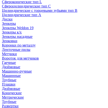
Сфероконические тип L
Сфероцилиндрические тип C
Цилиндрические с торцевыми зубьями тип B
Цилиндрические тип А
Диски
Зенкеры
Зенкеры Weldon 19
Зенкеры к/х
Зенкеры насадные
Зенковки
Коронки по металлу
Ленточные пилы
Метчики
Вороток для метчиков
Гаечные
Дюймовые
Машинно-ручные
Машинные
Трубные
Плашки
Дюймовые
Конические
Метрические
Трубные
Развертки