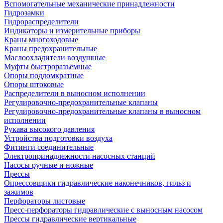
Вспомогательные механические принадлежности
Гидрозамки
Гидрораспределители
Индикаторы и измерительные приборы
Краны многоходовые
Краны предохранительные
Маслоохладители воздушные
Муфты быстроразъемные
Опоры поддомкратные
Опоры штоковые
Распределители в выносном исполнении
Регулировочно-предохранительные клапаны
Регулировочно-предохранительные клапаны в выносном
исполнении
Рукава высокого давления
Устройства подготовки воздуха
Фитинги соединительные
Электропринадлежности насосных станций
Насосы ручные и ножные
Прессы
Опрессовщики гидравлические наконечников, гильз и
зажимов
Перфораторы листовые
Пресс-перфораторы гидравлические с выносным насосом
Прессы гидравлические вертикальные