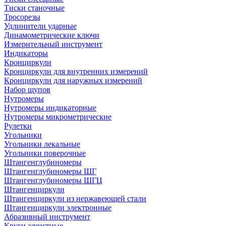
Тиски станочные
Тросорезы
Удлинители ударные
Динамометрические ключи
Измерительный инструмент
Индикаторы
Кронциркули
Кронциркули для внутренних измерений
Кронциркули для наружных измерений
Набор щупов
Нутромеры
Нутромеры индикаторные
Нутромеры микрометрические
Рулетки
Угольники
Угольники лекальные
Угольники поверочные
Штангенглубиномеры
Штангенглубиномеры ШГ
Штангенглубиномеры ШГЦ
Штангенциркули
Штангенциркули из нержавеющей стали
Штангенциркули электронные
Абразивный инструмент
Круги зачистные