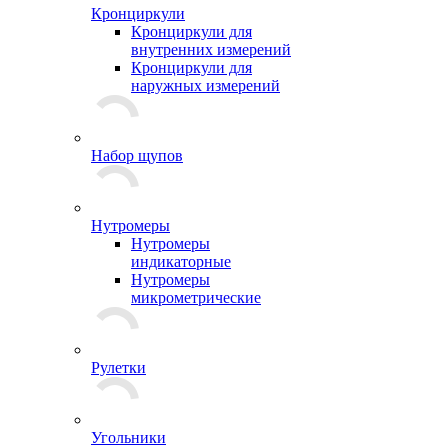
Кронциркули
Кронциркули для
внутренних измерений
Кронциркули для
наружных измерений
Набор щупов
Нутромеры
Нутромеры
индикаторные
Нутромеры
микрометрические
Рулетки
Угольники