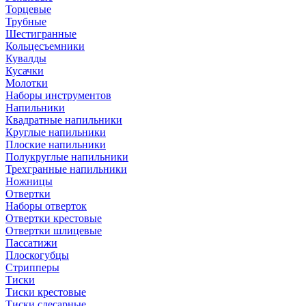
Торцевые
Трубные
Шестигранные
Кольцесъемники
Кувалды
Кусачки
Молотки
Наборы инструментов
Напильники
Квадратные напильники
Круглые напильники
Плоские напильники
Полукруглые напильники
Трехгранные напильники
Ножницы
Отвертки
Наборы отверток
Отвертки крестовые
Отвертки шлицевые
Пассатижи
Плоскогубцы
Стрипперы
Тиски
Тиски крестовые
Тиски слесарные