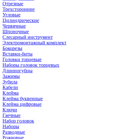
Отрезные
Трехсторонние
Угловые
Цилиндрические
Червячные
Шпоночные
Слесарный инструмент
Электромонтажный комплект
Бокорезы
Вставки-биты
Головки торцевые
Наборы головок торцевых
Длинногубцы
Зажимы
Зубила
Кабели
Клейма
Клейма буквенные
Клейма цифровые
Ключи
Гаечные
Набор головок
Наборы
Разводные
Рожковые