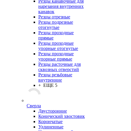
Резцы канавочные для
нарезания внутренних
канавок
Резцы отрезные
Резцы подрезные
отогнутые
Резцы проходные
прямые
Резцы проходные
упорные отогнутые
Резцы проходные
упорные прямые
Резцы расточные для
сквозных отверстий
Резцы резьбовые
внутренние
+ ЕЩЕ 5
Сверла
Двусторонние
Конический хвостовик
Корончатые
Удлиненные