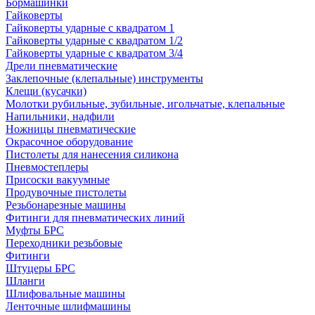
Бормашинки
Гайковерты
Гайковерты ударные с квадратом 1
Гайковерты ударные с квадратом 1/2
Гайковерты ударные с квадратом 3/4
Дрели пневматические
Заклепочные (клепальные) инструменты
Клещи (кусачки)
Молотки рубильные, зубильные, игольчатые, клепальные
Напильники, надфили
Ножницы пневматические
Окрасочное оборудование
Пистолеты для нанесения силикона
Пневмостеплеры
Присоски вакуумные
Продувочные пистолеты
Резьбонарезные машины
Фитинги для пневматических линий
Муфты БРС
Переходники резьбовые
Фитинги
Штуцеры БРС
Шланги
Шлифовальные машины
Ленточные шлифмашины