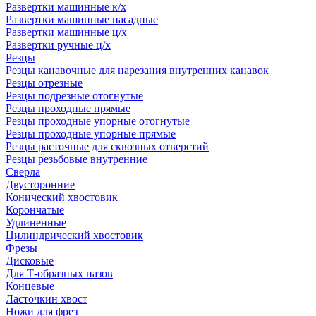
Развертки машинные к/х
Развертки машинные насадные
Развертки машинные ц/х
Развертки ручные ц/х
Резцы
Резцы канавочные для нарезания внутренних канавок
Резцы отрезные
Резцы подрезные отогнутые
Резцы проходные прямые
Резцы проходные упорные отогнутые
Резцы проходные упорные прямые
Резцы расточные для сквозных отверстий
Резцы резьбовые внутренние
Сверла
Двусторонние
Конический хвостовик
Корончатые
Удлиненные
Цилиндрический хвостовик
Фрезы
Дисковые
Для Т-образных пазов
Концевые
Ласточкин хвост
Ножи для фрез