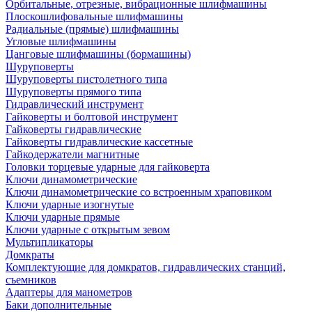
Орбитальные, отрезные, вибрационные шлифмашины
Плоскошлифовальные шлифмашины
Радиальные (прямые) шлифмашины
Угловые шлифмашины
Цанговые шлифмашины (бормашины)
Шуруповерты
Шуруповерты пистолетного типа
Шуруповерты прямого типа
Гидравлический инструмент
Гайковерты и болтовой инструмент
Гайковерты гидравлические
Гайковерты гидравлические кассетные
Гайкодержатели магнитные
Головки торцевые ударные для гайковерта
Ключи динамометрические
Ключи динамометрические со встроенным храповиком
Ключи ударные изогнутые
Ключи ударные прямые
Ключи ударные с открытым зевом
Мультипликаторы
Домкраты
Комплектующие для домкратов, гидравлических станций,
съемников
Адаптеры для манометров
Баки дополнительные