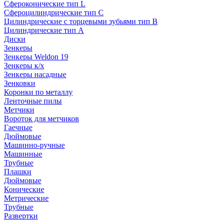
Сфероконические тип L
Сфероцилиндрические тип C
Цилиндрические с торцевыми зубьями тип B
Цилиндрические тип А
Диски
Зенкеры
Зенкеры Weldon 19
Зенкеры к/х
Зенкеры насадные
Зенковки
Коронки по металлу
Ленточные пилы
Метчики
Вороток для метчиков
Гаечные
Дюймовые
Машинно-ручные
Машинные
Трубные
Плашки
Дюймовые
Конические
Метрические
Трубные
Развертки