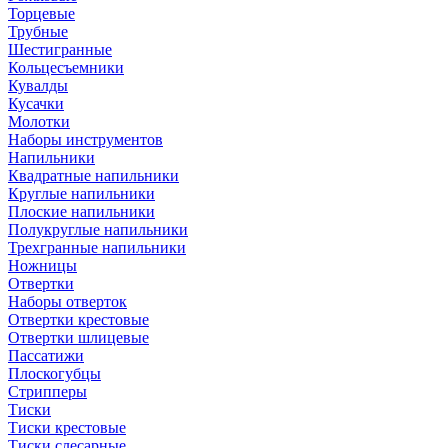
Торцевые
Трубные
Шестигранные
Кольцесъемники
Кувалды
Кусачки
Молотки
Наборы инструментов
Напильники
Квадратные напильники
Круглые напильники
Плоские напильники
Полукруглые напильники
Трехгранные напильники
Ножницы
Отвертки
Наборы отверток
Отвертки крестовые
Отвертки шлицевые
Пассатижи
Плоскогубцы
Стрипперы
Тиски
Тиски крестовые
Тиски слесарные