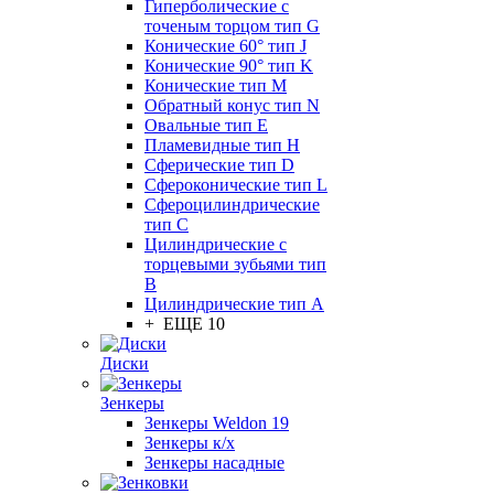
Гиперболические с
точеным торцом тип G
Конические 60° тип J
Конические 90° тип K
Конические тип M
Обратный конус тип N
Овальные тип E
Пламевидные тип H
Сферические тип D
Сфероконические тип L
Сфероцилиндрические
тип C
Цилиндрические с
торцевыми зубьями тип
B
Цилиндрические тип А
+ ЕЩЕ 10
Диски
Зенкеры
Зенкеры Weldon 19
Зенкеры к/х
Зенкеры насадные