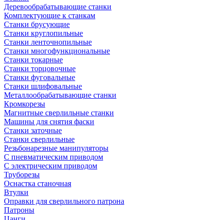
Деревообрабатывающие станки
Комплектующие к станкам
Станки брусующие
Станки круглопильные
Станки ленточнопильные
Станки многофункциональные
Станки токарные
Станки торцовочные
Станки фуговальные
Станки шлифовальные
Металлообрабатывающие станки
Кромкорезы
Магнитные сверлильные станки
Машины для снятия фаски
Станки заточные
Станки сверлильные
Резьбонарезные манипуляторы
С пневматическим приводом
С электрическим приводом
Труборезы
Оснастка станочная
Втулки
Оправки для сверлильного патрона
Патроны
Цанги