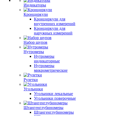
Индикаторы
Кронциркули
Кронциркули для
внутренних измерений
Кронциркули для
наружных измерений
Набор щупов
Нутромеры
Нутромеры
индикаторные
Нутромеры
микрометрические
Рулетки
Угольники
Угольники лекальные
Угольники поверочные
Штангенглубиномеры
Штангенглубиномеры