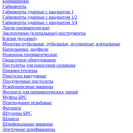
Бормашинки
Гайковерты
Гайковерты ударные с квадратом 1
Гайковерты ударные с квадратом 1/2
Гайковерты ударные с квадратом 3/4
Дрели пневматические
Заклепочные (клепальные) инструменты
Клещи (кусачки)
Молотки рубильные, зубильные, игольчатые, клепальные
Напильники, надфили
Ножницы пневматические
Окрасочное оборудование
Пистолеты для нанесения силикона
Пневмостеплеры
Присоски вакуумные
Продувочные пистолеты
Резьбонарезные машины
Фитинги для пневматических линий
Муфты БРС
Переходники резьбовые
Фитинги
Штуцеры БРС
Шланги
Шлифовальные машины
Ленточные шлифмашины