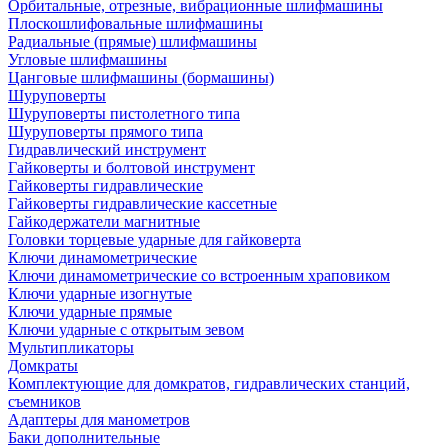
Орбитальные, отрезные, вибрационные шлифмашины
Плоскошлифовальные шлифмашины
Радиальные (прямые) шлифмашины
Угловые шлифмашины
Цанговые шлифмашины (бормашины)
Шуруповерты
Шуруповерты пистолетного типа
Шуруповерты прямого типа
Гидравлический инструмент
Гайковерты и болтовой инструмент
Гайковерты гидравлические
Гайковерты гидравлические кассетные
Гайкодержатели магнитные
Головки торцевые ударные для гайковерта
Ключи динамометрические
Ключи динамометрические со встроенным храповиком
Ключи ударные изогнутые
Ключи ударные прямые
Ключи ударные с открытым зевом
Мультипликаторы
Домкраты
Комплектующие для домкратов, гидравлических станций,
съемников
Адаптеры для манометров
Баки дополнительные