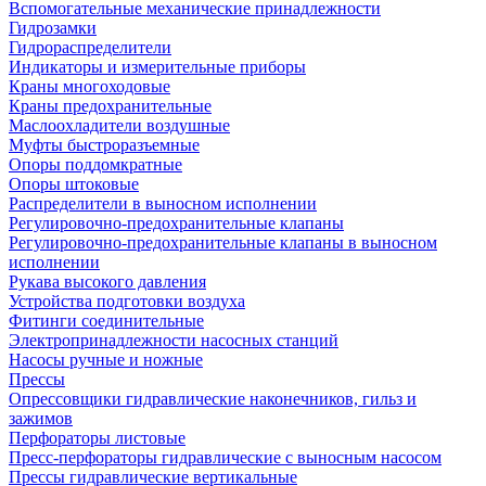
Вспомогательные механические принадлежности
Гидрозамки
Гидрораспределители
Индикаторы и измерительные приборы
Краны многоходовые
Краны предохранительные
Маслоохладители воздушные
Муфты быстроразъемные
Опоры поддомкратные
Опоры штоковые
Распределители в выносном исполнении
Регулировочно-предохранительные клапаны
Регулировочно-предохранительные клапаны в выносном
исполнении
Рукава высокого давления
Устройства подготовки воздуха
Фитинги соединительные
Электропринадлежности насосных станций
Насосы ручные и ножные
Прессы
Опрессовщики гидравлические наконечников, гильз и
зажимов
Перфораторы листовые
Пресс-перфораторы гидравлические с выносным насосом
Прессы гидравлические вертикальные