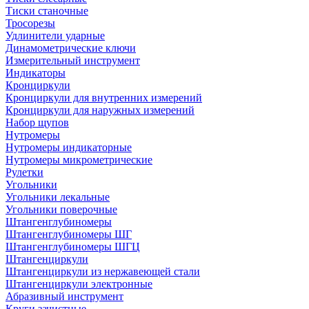
Тиски станочные
Тросорезы
Удлинители ударные
Динамометрические ключи
Измерительный инструмент
Индикаторы
Кронциркули
Кронциркули для внутренних измерений
Кронциркули для наружных измерений
Набор щупов
Нутромеры
Нутромеры индикаторные
Нутромеры микрометрические
Рулетки
Угольники
Угольники лекальные
Угольники поверочные
Штангенглубиномеры
Штангенглубиномеры ШГ
Штангенглубиномеры ШГЦ
Штангенциркули
Штангенциркули из нержавеющей стали
Штангенциркули электронные
Абразивный инструмент
Круги зачистные