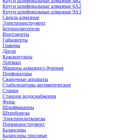
Круги шлифовальные алмазные 4В2
Круги шлифовальные алмазные 6A2
Круги шлифовальные алмазные 9А3
Сверла алмазные
Электроинструмент
Бетоносмесители
Винтоверты
Гайковерты
Граверы
Дрели
Краскопульты
Лобзики
Машины алмазного бурения
Перфораторы
Сварочные аппараты
Стабилизаторы автоматические
Станки
Станции водоснабжения
Фены
Шлифмашины
Штроборезы
Электроплиткорезы
Пневмоинструмент
Балансиры
Балансиры тросовые