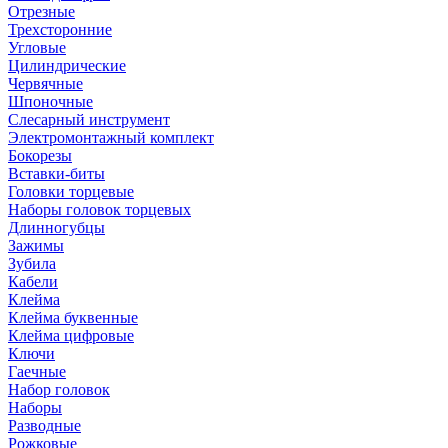
Отрезные
Трехсторонние
Угловые
Цилиндрические
Червячные
Шпоночные
Слесарный инструмент
Электромонтажный комплект
Бокорезы
Вставки-биты
Головки торцевые
Наборы головок торцевых
Длинногубцы
Зажимы
Зубила
Кабели
Клейма
Клейма буквенные
Клейма цифровые
Ключи
Гаечные
Набор головок
Наборы
Разводные
Рожковые