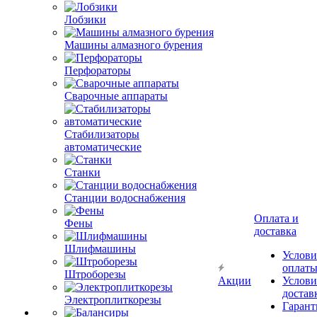
Лобзики
Машины алмазного бурения
Перфораторы
Сварочные аппараты
Стабилизаторы
автоматические
Станки
Станции водоснабжения
Оплата и
Фены
доставка
Шлифмашины
Услови
оплат
Штроборезы
Акции
Услови
достав
Электроплиткорезы
Гарант