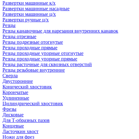
Развертки машинные к/х
Развертки машинные насадные
Развертки машинные ц/х
Развертки ручные ц/х
Резцы
Резцы канавочные для нарезания внутренних канавок
Резцы отрезные
Резцы подрезные отогнутые
Резцы проходные прямые
Резцы проходные упорные отогнутые
Резцы проходные упорные прямые
Резцы расточные для сквозных отверстий
Резцы резьбовые внутренние
Сверла
Двусторонние
Конический хвостовик
Корончатые
Удлиненные
Цилиндрический хвостовик
Фрезы
Дисковые
Для Т-образных пазов
Концевые
Ласточкин хвост
Ножи для фрез