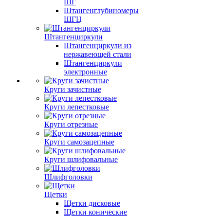
ШГ
Штангенглубиномеры
ШГЦ
Штангенциркули
Штангенциркули из
нержавеющей стали
Штангенциркули
электронные
Круги зачистные
Круги лепестковые
Круги отрезные
Круги самозацепные
Круги шлифовальные
Шлифголовки
Щетки
Щетки дисковые
Щетки конические